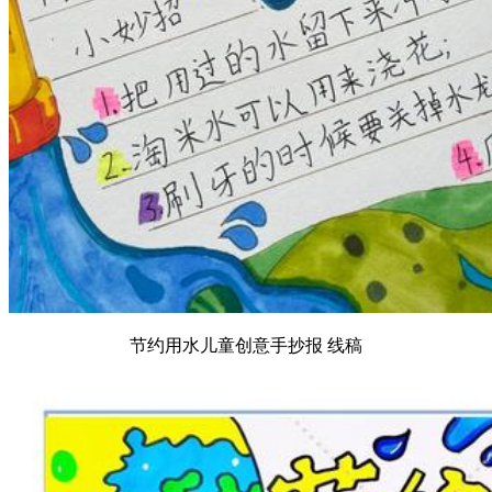
节约用水儿童创意手抄报 线稿