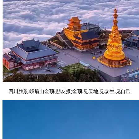
四川胜景:峨眉山金顶(朋友摄)金顶:见天地,见众生,见自己