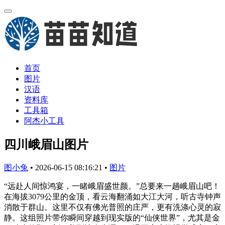
首页
图片
汉语
资料库
工具箱
阿杰小工具
四川峨眉山图片
图小兔
•
2026-06-15 08:16:21
•
图片
“远赴人间惊鸿宴，一睹峨眉盛世颜。”总要来一趟峨眉山吧！
在海拔3079公里的金顶，看云海翻涌如大江大河，听古寺钟声
消散于群山。这里不仅有佛光普照的庄严，更有洗涤心灵的寂
静。这组照片带你瞬间穿越到现实版的“仙侠世界”，尤其是金