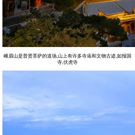
峨眉山是普贤菩萨的道场,山上有许多寺庙和文物古迹,如报国
寺,伏虎寺