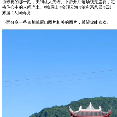
顶破晓的那一刻，美到让人失语。下滑开启这场视觉盛宴，定
格你心中的人间净土。#峨眉山 #金顶云海 #治愈系风景 #四川
旅游 #人间仙境
下面分享一些四川峨眉山图片相关的图片，希望你能喜欢。