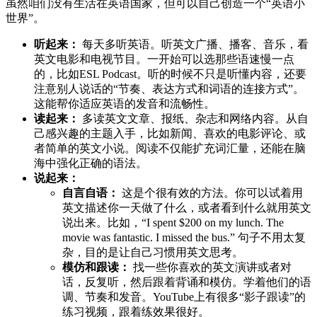
虽然咱们没有生活在英语国家，但可以自己创造一个“英语小
世界”。
听起来：
每天多听英语。听英文广播、播客、音乐，看
英文电影和电视节目。一开始可以选那些语速慢一点
的，比如ESL Podcast。听的时候不只是听懂内容，还要
注意别人说话的“节奏、表达方式和词语的连接方式”。
这能帮你适应英语的发音和流畅性。
读起来：
多读英文文章、报纸、杂志和网络内容。从自
己感兴趣的主题入手，比如新闻、喜欢的电影评论、或
者简单的英文小说。阅读不仅能扩充词汇量，还能在脑
海中强化正确的语法。
说起来：
自言自语：
这是个很有效的方法。你可以试着用
英文描述你一天做了什么，或者看到什么就用英文
说出来。比如，“I spent $200 on my lunch. The
movie was fantastic. I missed the bus.” 句子不用太复
杂，目的是让自己习惯用英文思考。
模仿和跟读：
找一些你喜欢的英文演讲或者对
话，反复听，然后跟着背诵和模仿。学着他们的语
调、节奏和发音。YouTube上有很多“影子跟读”的
练习视频，跟着练效果很好。