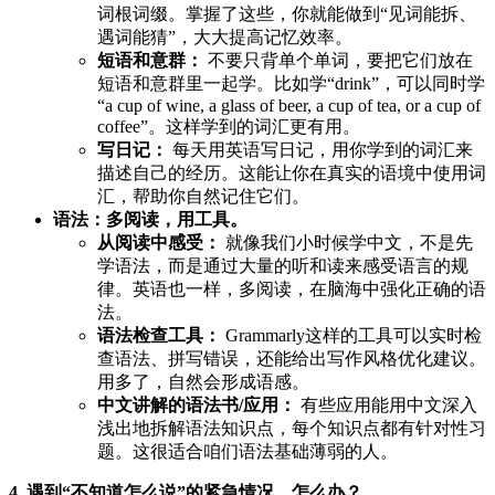
词根词缀。掌握了这些，你就能做到“见词能拆、
遇词能猜”，大大提高记忆效率。
短语和意群：
不要只背单个单词，要把它们放在
短语和意群里一起学。比如学“drink”，可以同时学
“a cup of wine, a glass of beer, a cup of tea, or a cup of
coffee”。这样学到的词汇更有用。
写日记：
每天用英语写日记，用你学到的词汇来
描述自己的经历。这能让你在真实的语境中使用词
汇，帮助你自然记住它们。
语法：多阅读，用工具。
从阅读中感受：
就像我们小时候学中文，不是先
学语法，而是通过大量的听和读来感受语言的规
律。英语也一样，多阅读，在脑海中强化正确的语
法。
语法检查工具：
Grammarly这样的工具可以实时检
查语法、拼写错误，还能给出写作风格优化建议。
用多了，自然会形成语感。
中文讲解的语法书/应用：
有些应用能用中文深入
浅出地拆解语法知识点，每个知识点都有针对性习
题。这很适合咱们语法基础薄弱的人。
4. 遇到“不知道怎么说”的紧急情况，怎么办？