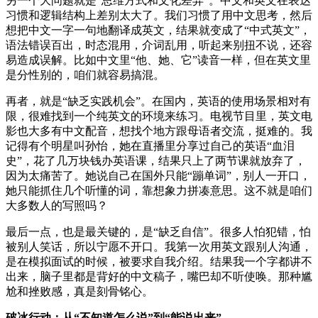
另一个大问题就是“思维方式和文化差异”。中文和英文在表达
习惯和逻辑结构上差别太大了。我们习惯了用中文思考，然后
想把中文一字一句地翻译成英文，结果就变成了“中式英文”，
语法错误百出，时态混用，介词乱用，听起来别扭不说，还容
易造成误解。比如中文里“他、她、它”读音一样，但在英文里
是分性别的，咱们就容易搞混。
再者，就是“缺乏实践机会”。在国内，英语的使用场景相对有
限，很难找到一个纯英文的环境来练习。电视节目里，英文电
影也大多有中文配音，想找个地方跟母语者交流，挺难的。我
记得有个明星叫孙怡，她在直播里分享过自己的英语“血泪
史”，花了几万块钱办英语课，结果只上了两节课就放弃了，
因为太痛苦了。她说自己在国外只能“蹦单词”，别人一开口，
她只能抓住几个听懂的词，靠想象力拼凑意思。这不就是咱们
大多数人的写照吗？
最后一点，也是最关键的，是“缺乏自信”。很多人怕犯错，怕
被别人笑话，所以宁愿不开口。我第一次用英文跟别人沟通，
是在模拟面试的时候，被要求自我介绍。结果我一个字都讲不
出来，脑子里都是背好的中文稿子，嘴巴却不听使唤。那种尴
尬和挫败感，真是刻骨铭心。
破冰行动：从“不知道怎么说”到“能说出来”