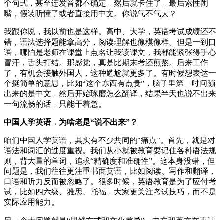
个句式，甚至连发音都不确定，然后就卡住了，最后索性闭
嘴，假装听懂了或者直接用中文。你说气不气人？
我跟你说，我以前也是这样。高中、大学，英语考试成绩还不
错，语法选择题能拿高分，阅读理解也像模像样。但是一到口
语，哪怕是老师在课堂上点名让我读课文，我都能紧张得手心
冒汗，舌头打结。那感觉，真是比期末考还煎熬。后来工作
了，有机会接触外国人，这种尴尬就更多了。有时候想表达一
个挺简单的意思，比如“这个东西有点贵”，脑子里第一时间蹦
出来的是中文，然后开始琢磨怎么翻译，结果半天也说不出来
一句流畅的话，只能干着急。
中国人学英语，为啥老是“说不出来”？
咱们中国人学英语，其实有不少共同的“痛点”。首先，就是对
语法和词汇的过度重视。我们从小就被教育要记住各种语法规
则，背大量的单词，追求“精确度和准确性”。这本身没错，但
问题是，我们往往更注重书面英语，比如阅读、写作和翻译，
口语和听力反而被忽略了。很多时候，英语教育是为了应付考
试，比如四六级、雅思、托福，大家更关注考试技巧，而不是
实际应用能力。