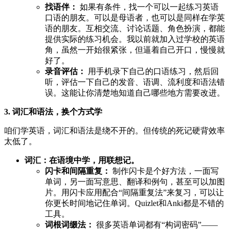
找语伴：
如果有条件，找一个可以一起练习英语
口语的朋友。可以是母语者，也可以是同样在学英
语的朋友。互相交流、讨论话题、角色扮演，都能
提供实际的练习机会。我以前就加入过学校的英语
角，虽然一开始很紧张，但逼着自己开口，慢慢就
好了。
录音评估：
用手机录下自己的口语练习，然后回
听，评估一下自己的发音、语调、流利度和语法错
误。这能让你清楚地知道自己哪些地方需要改进。
3. 词汇和语法，换个方式学
咱们学英语，词汇和语法是绕不开的。但传统的死记硬背效率
太低了。
词汇：在语境中学，用联想记。
闪卡和间隔重复：
制作闪卡是个好方法，一面写
单词，另一面写意思、翻译和例句，甚至可以加图
片。用闪卡应用配合“间隔重复法”来复习，可以让
你更长时间地记住单词。Quizlet和Anki都是不错的
工具。
词根词缀法：
很多英语单词都有“构词密码”——