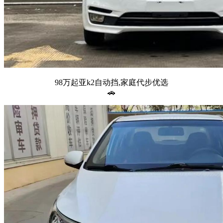
98万起亚k2自动挡,家庭代步优选
🚗