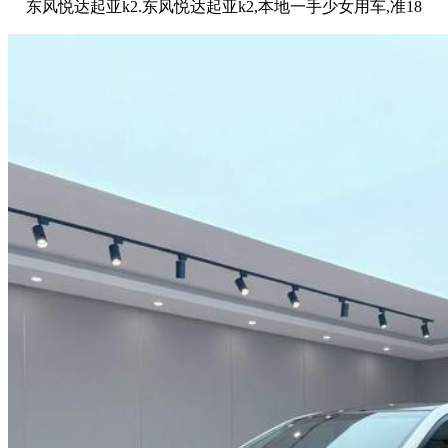
东风悦达起亚k2.东风悦达起亚k2,本地一手少女用车,准18