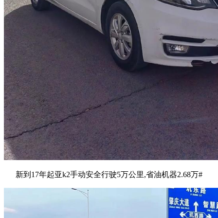
新到17年起亚k2手动安全行驶5万公里,省油机器2.68万#