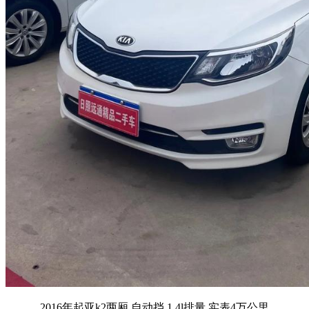
2016年起亚k2两厢,自动挡,1.4l排量,实表4万公里