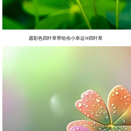
愿彩色四叶草带给你小幸运!#四叶草