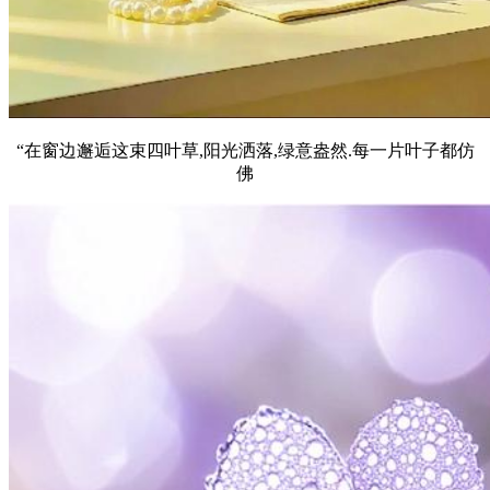
“在窗边邂逅这束四叶草,阳光洒落,绿意盎然.每一片叶子都仿
佛