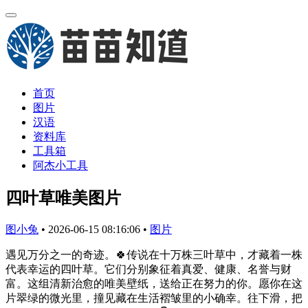
首页
图片
汉语
资料库
工具箱
阿杰小工具
四叶草唯美图片
图小兔
•
2026-06-15 08:16:06
•
图片
遇见万分之一的奇迹。🍀传说在十万株三叶草中，才藏着一株
代表幸运的四叶草。它们分别象征着真爱、健康、名誉与财
富。这组清新治愈的唯美壁纸，送给正在努力的你。愿你在这
片翠绿的微光里，撞见藏在生活褶皱里的小确幸。往下滑，把