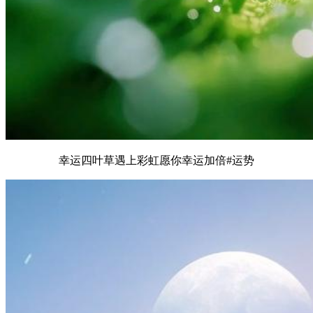
幸运四叶草遇上彩虹愿你幸运加倍#运势