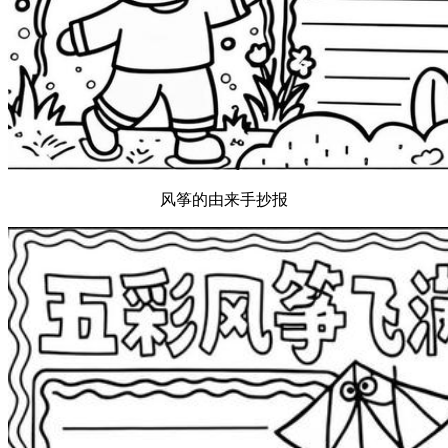
风筝的由来手抄报