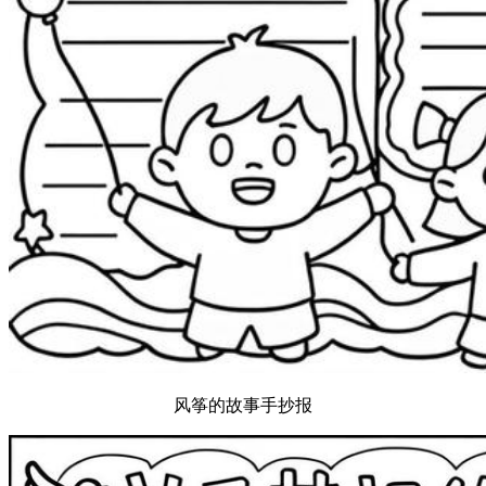
风筝的故事手抄报