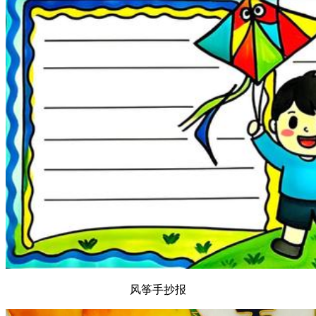
风筝手抄报