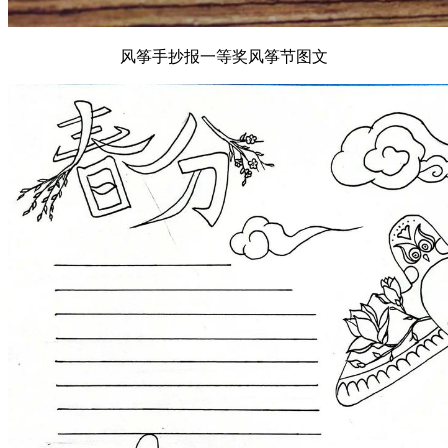
风筝手抄报一等奖风筝节图文