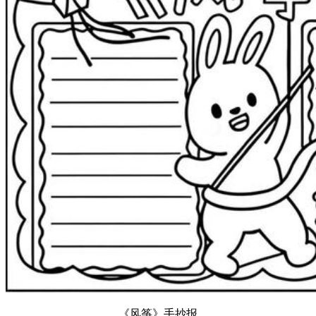
《风筝》手抄报