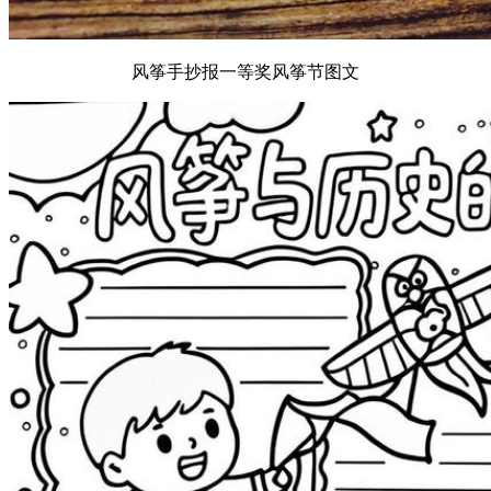
风筝手抄报一等奖风筝节图文