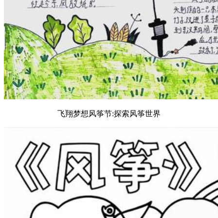
飞翔梦想风筝节:探索风筝世界