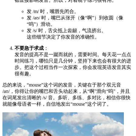
都直接影响发音。所以，对着镜子练习很有用。
发 /m/ 时，嘴唇先闭合。
发 /aʊ/ 时，嘴巴从张开（像“啊”）到收圆（像
“呜”）滑动。
发 /s/ 时，舌尖抵上齿龈，气流挤出。
这些细节决定了你发音的准确性。
不要急于求成
：
发音的提高不是一蹴而就的，需要时间。每天花一点点
时间练习，哪怕只是几分钟，坚持下来也会有很大的进
步。把这个过程当作一次探索，你会发现英语发音其实
很有趣。
总的来说，“mouse”这个词的发音，关键在于那个双元音
/aʊ/，你得让你的嘴巴和舌头动起来，从“啊”滑向“呜”，并且
在词尾发出清晰的 /s/ 音。多听、多练、多对比，相信你很快
就能像母语者一样，自信地发出“mouse”这个词了。