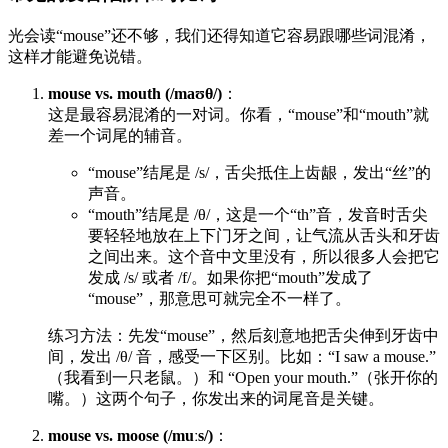
光会读“mouse”还不够，我们还得知道它容易跟哪些词混淆，
这样才能避免说错。
mouse vs. mouth (/maʊθ/)
：
这是最容易混淆的一对词。你看，“mouse”和“mouth”就
差一个词尾的辅音。
“mouse”结尾是 /s/，舌尖抵住上齿龈，发出“丝”的
声音。
“mouth”结尾是 /θ/，这是一个“th”音，发音时舌尖
要轻轻地放在上下门牙之间，让气流从舌头和牙齿
之间出来。这个音中文里没有，所以很多人会把它
发成 /s/ 或者 /f/。如果你把“mouth”发成了
“mouse”，那意思可就完全不一样了。
练习方法：先发“mouse”，然后刻意地把舌尖伸到牙齿中
间，发出 /θ/ 音，感受一下区别。比如：“I saw a mouse.”
（我看到一只老鼠。）和 “Open your mouth.”（张开你的
嘴。）这两个句子，你发出来的词尾音是关键。
mouse vs. moose (/muːs/)
：