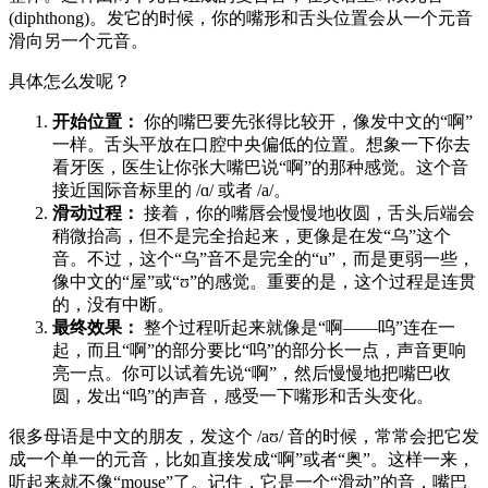
(diphthong)。发它的时候，你的嘴形和舌头位置会从一个元音
滑向另一个元音。
具体怎么发呢？
开始位置：
你的嘴巴要先张得比较开，像发中文的“啊”
一样。舌头平放在口腔中央偏低的位置。想象一下你去
看牙医，医生让你张大嘴巴说“啊”的那种感觉。这个音
接近国际音标里的 /ɑ/ 或者 /a/。
滑动过程：
接着，你的嘴唇会慢慢地收圆，舌头后端会
稍微抬高，但不是完全抬起来，更像是在发“乌”这个
音。不过，这个“乌”音不是完全的“u”，而是更弱一些，
像中文的“屋”或“ʊ”的感觉。重要的是，这个过程是连贯
的，没有中断。
最终效果：
整个过程听起来就像是“啊——呜”连在一
起，而且“啊”的部分要比“呜”的部分长一点，声音更响
亮一点。你可以试着先说“啊”，然后慢慢地把嘴巴收
圆，发出“呜”的声音，感受一下嘴形和舌头变化。
很多母语是中文的朋友，发这个 /aʊ/ 音的时候，常常会把它发
成一个单一的元音，比如直接发成“啊”或者“奥”。这样一来，
听起来就不像“mouse”了。记住，它是一个“滑动”的音，嘴巴