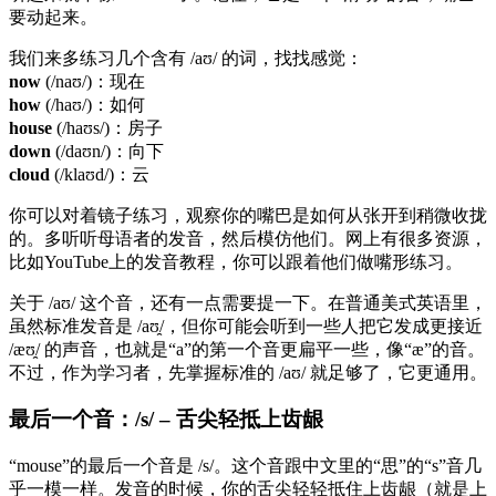
要动起来。
我们来多练习几个含有 /aʊ/ 的词，找找感觉：
now
(/naʊ/)：现在
how
(/haʊ/)：如何
house
(/haʊs/)：房子
down
(/daʊn/)：向下
cloud
(/klaʊd/)：云
你可以对着镜子练习，观察你的嘴巴是如何从张开到稍微收拢
的。多听听母语者的发音，然后模仿他们。网上有很多资源，
比如YouTube上的发音教程，你可以跟着他们做嘴形练习。
关于 /aʊ/ 这个音，还有一点需要提一下。在普通美式英语里，
虽然标准发音是 /aʊ̯/，但你可能会听到一些人把它发成更接近
/æʊ̯/ 的声音，也就是“a”的第一个音更扁平一些，像“æ”的音。
不过，作为学习者，先掌握标准的 /aʊ/ 就足够了，它更通用。
最后一个音：/s/ – 舌尖轻抵上齿龈
“mouse”的最后一个音是 /s/。这个音跟中文里的“思”的“s”音几
乎一模一样。发音的时候，你的舌尖轻轻抵住上齿龈（就是上