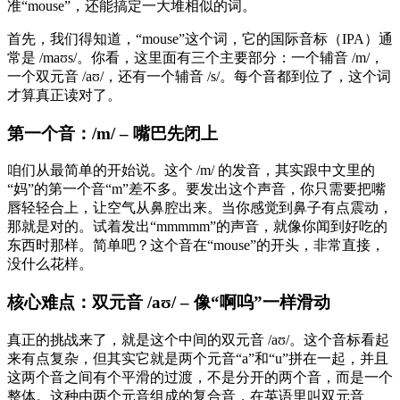
准“mouse”，还能搞定一大堆相似的词。
首先，我们得知道，“mouse”这个词，它的国际音标（IPA）通
常是 /maʊs/。你看，这里面有三个主要部分：一个辅音 /m/，
一个双元音 /aʊ/，还有一个辅音 /s/。每个音都到位了，这个词
才算真正读对了。
第一个音：/m/ – 嘴巴先闭上
咱们从最简单的开始说。这个 /m/ 的发音，其实跟中文里的
“妈”的第一个音“m”差不多。要发出这个声音，你只需要把嘴
唇轻轻合上，让空气从鼻腔出来。当你感觉到鼻子有点震动，
那就是对的。试着发出“mmmmm”的声音，就像你闻到好吃的
东西时那样。简单吧？这个音在“mouse”的开头，非常直接，
没什么花样。
核心难点：双元音 /aʊ/ – 像“啊呜”一样滑动
真正的挑战来了，就是这个中间的双元音 /aʊ/。这个音标看起
来有点复杂，但其实它就是两个元音“a”和“u”拼在一起，并且
这两个音之间有个平滑的过渡，不是分开的两个音，而是一个
整体。这种由两个元音组成的复合音，在英语里叫双元音