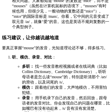
相关问题。大家都知道“mouse”的复数是“mice”，而不是
“mouses”（虽然在计算机鼠标的语境下，“mouses”有时
候也用，但很少见，一般动物的复数还是“mice”）。
“mice”的国际音标是 /maɪs/。你看，它中间的元音变成了
双元音 /aɪ/，就像“爱”的音。这也是英语不规则复数的一
个典型例子。
练习建议，让你越说越地道
要真正掌握“mouse”的发音，光知道理论还不够，得多练习。
听、模仿、录音、对比
：
多听：
找一些发音教程视频或者在线词典（比如
Collins Dictionary、Cambridge Dictionary），听听
母语者是怎么读“mouse”的，特别是听清那个 /aʊ/
的滑动，以及词尾的 /s/。
模仿：
跟着他们的发音，大声地模仿，不用害怕
犯错。
录音：
用手机录下自己的发音，然后回放，跟母
语者的发音对比。你会发现自己的问题在哪里，比
如嘴巴有没有动起来，/s/ 音有没有发清楚。