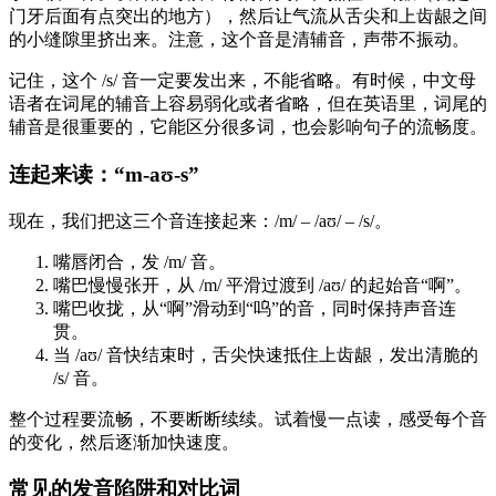
门牙后面有点突出的地方），然后让气流从舌尖和上齿龈之间
的小缝隙里挤出来。注意，这个音是清辅音，声带不振动。
记住，这个 /s/ 音一定要发出来，不能省略。有时候，中文母
语者在词尾的辅音上容易弱化或者省略，但在英语里，词尾的
辅音是很重要的，它能区分很多词，也会影响句子的流畅度。
连起来读：“m-aʊ-s”
现在，我们把这三个音连接起来：/m/ – /aʊ/ – /s/。
嘴唇闭合，发 /m/ 音。
嘴巴慢慢张开，从 /m/ 平滑过渡到 /aʊ/ 的起始音“啊”。
嘴巴收拢，从“啊”滑动到“呜”的音，同时保持声音连
贯。
当 /aʊ/ 音快结束时，舌尖快速抵住上齿龈，发出清脆的
/s/ 音。
整个过程要流畅，不要断断续续。试着慢一点读，感受每个音
的变化，然后逐渐加快速度。
常见的发音陷阱和对比词