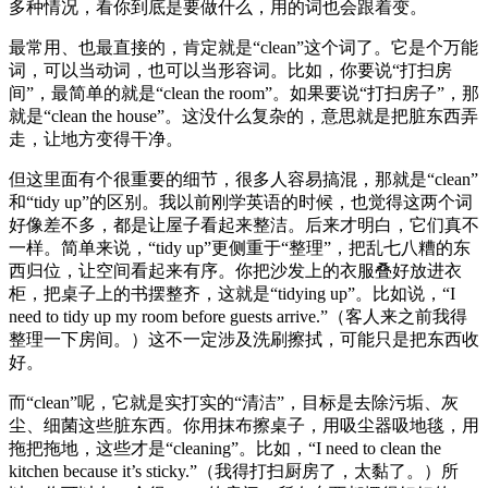
多种情况，看你到底是要做什么，用的词也会跟着变。
最常用、也最直接的，肯定就是“clean”这个词了。它是个万能
词，可以当动词，也可以当形容词。比如，你要说“打扫房
间”，最简单的就是“clean the room”。如果要说“打扫房子”，那
就是“clean the house”。这没什么复杂的，意思就是把脏东西弄
走，让地方变得干净。
但这里面有个很重要的细节，很多人容易搞混，那就是“clean”
和“tidy up”的区别。我以前刚学英语的时候，也觉得这两个词
好像差不多，都是让屋子看起来整洁。后来才明白，它们真不
一样。简单来说，“tidy up”更侧重于“整理”，把乱七八糟的东
西归位，让空间看起来有序。你把沙发上的衣服叠好放进衣
柜，把桌子上的书摆整齐，这就是“tidying up”。比如说，“I
need to tidy up my room before guests arrive.”（客人来之前我得
整理一下房间。）这不一定涉及洗刷擦拭，可能只是把东西收
好。
而“clean”呢，它就是实打实的“清洁”，目标是去除污垢、灰
尘、细菌这些脏东西。你用抹布擦桌子，用吸尘器吸地毯，用
拖把拖地，这些才是“cleaning”。比如，“I need to clean the
kitchen because it’s sticky.”（我得打扫厨房了，太黏了。）所