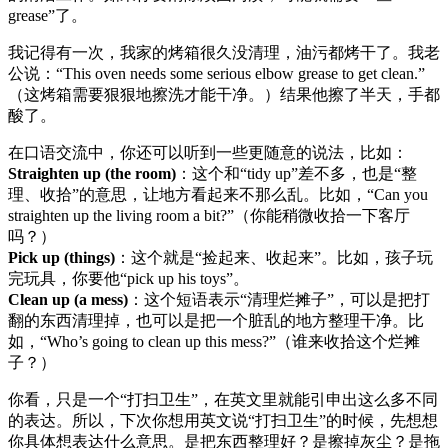
grease”了。
我记得有一次，我家的烤箱很久没清理，油污都烤干了。我老
公说：“This oven needs some serious elbow grease to get clean.”
（这烤箱需要狠狠地擦洗才能干净。）结果他擦了半天，手都
酸了。
在口语交流中，你还可以听到一些更随意的说法，比如：
Straighten up (the room)
：这个和“tidy up”差不多，也是“整
理、收拾”的意思，让地方看起来不那么乱。比如，“Can you
straighten up the living room a bit?”（你能稍微收拾一下客厅
吗？）
Pick up (things)
：这个就是“捡起来、收起来”。比如，孩子玩
完玩具，你要他“pick up his toys”。
Clean up (a mess)
：这个短语表示“清理烂摊子”，可以是把打
翻的东西清理掉，也可以是把一个脏乱的地方整理干净。比
如，“Who’s going to clean up this mess?”（谁来收拾这个烂摊
子？）
你看，只是一个“打扫卫生”，在英文里就能引申出这么多不同
的表达。所以，下次你想用英文说“打扫卫生”的时候，先想想
你具体想表达什么意思。是把东西整理好？是擦掉灰尘？是拖