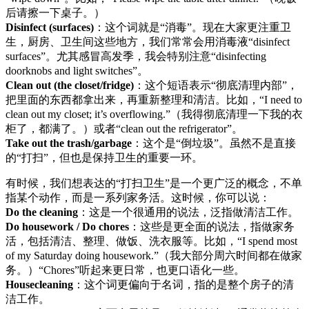
后请擦一下桌子。）
Disinfect (surfaces)
：这个词就是“消毒”。现在大家更注重卫
生，厨房、卫生间这些地方，我们常常会用消毒液“disinfect
surfaces”。尤其感冒高发季，我会特别注意“disinfecting
doorknobs and light switches”。
Clean out (the closet/fridge)
：这个短语表示“彻底清理内部”，
把里面的东西都拿出来，再重新整理和清洁。比如，“I need to
clean out my closet; it’s overflowing.”（我得彻底清理一下我的衣
柜了，都满了。）或者“clean out the refrigerator”。
Take out the trash/garbage
：这个是“倒垃圾”。虽然不是直接
的“打扫”，但也是保持卫生的重要一环。
有时候，我们想表达的“打扫卫生”是一个更广泛的概念，不单
指某个动作，而是一系列家务活。这时候，你可以说：
Do the cleaning
：这是一个很通用的说法，泛指做清洁工作。
Do housework / Do chores
：这些是更全面的说法，指做家务
活，包括清洁、整理、做饭、洗衣服等。比如，“I spend most
of my Saturday doing housework.”（我大部分周六时间都在做家
务。）“Chores”听起来更日常，也更口语化一些。
Housecleaning
：这个词更偏向于名词，指的是整个房子的清
洁工作。