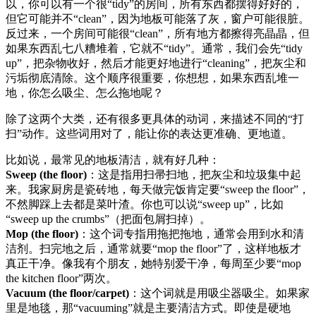
以，你可以有一个很“tidy”的房间，所有东西都摆得好好的，
但它可能并不“clean”，因为地板可能落了灰，窗户可能很脏。
反过来，一个房间可能很“clean”，所有地方都擦得亮晶晶，但
如果东西乱七八糟堆着，它就不“tidy”。通常，我们会先“tidy
up”，把杂物收好，然后才能更好地进行“cleaning”，把灰尘和
污垢彻底清除。这个顺序很重要，你想想，如果东西乱堆一
地，你怎么吸尘、怎么拖地呢？
除了这两个大类，还有很多更具体的动词，来描述不同的“打
扫”动作。这些词用对了，能让你的表达更准确、更地道。
比如说，最常见的地板清洁，就有好几种：
Sweep (the floor)
：这是指用扫帚扫地，把灰尘和垃圾集中起
来。我家厨房是瓷砖地，每天做完饭肯定要“sweep the floor”，
不然脚踩上去都是菜叶渣。你也可以说“sweep up”，比如
“sweep up the crumbs”（把面包屑扫掉）。
Mop (the floor)
：这个词专指用拖把拖地，通常会用到水和清
洁剂。扫完地之后，通常就要“mop the floor”了，这样地板才
真正干净。像我有个朋友，她特别爱干净，每周至少要“mop
the kitchen floor”两次。
Vacuum (the floor/carpet)
：这个词就是用吸尘器吸尘。如果家
里是地毯，那“vacuuming”就是主要清洁方式。即使是硬地