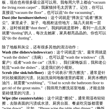
板，现在也有很多吸尘器可以用。我每周六早上都会“vacuum
the living room carpet”，我家猫掉毛太厉害了。记住，你可以
直接说“vacuum the floor”，也可以说“do the vacuuming”。
Dust (the furniture/shelves)
：这个词就是“掸灰尘”或者“擦灰
尘”。家里桌子、架子、电视柜这些地方，隔几天就有一层
灰，这时候就要“dust them”。我妈妈就是那种，看到一点点灰
就要“dusting”的人，每次去她家，家具都亮晶晶的。你也可以
说“do the dusting”。
除了地板和灰尘，还有很多其他的清洁动作：
Wash (the dishes/windows/car)
：这个词就是“洗”。最常用就是
“wash the dishes”（洗碗），也可以是“wash the windows”（洗
窗户）或者“wash the car”（洗车）。我们家晚饭后，我和老公
轮流“wash the dishes”，这是我们的小规矩。
Scrub (the sink/tub/floor)
：这个词表示“用力擦洗”，通常是针
对比较顽固的污渍。比如洗澡间地板缝里的霉斑，厨房水槽的
油污，就需要“scrubbing”。“I had to scrub the bathroom floor to
get rid of the grout stains.”（我得用力擦洗浴室地板，才能去除
瓷砖缝里的污渍。）
Wipe (the counters/table)
：这个词是“擦拭”，通常用湿布轻轻
擦，去除表面的污渍或水渍。厨房台面、餐桌吃完饭都需要
“wipe down”。比如，“Please wipe the table after dinner.”（晚饭