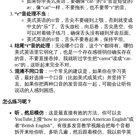
如果你学英式英语，要确保“car-”的“a”音是短促的/
æ/，像“cat”一样，不要拖长，也不要带“r”的音。
“r”音处理不当
：
美式英语的/r/音，舌尖不要碰到上颚，否则就变成
中文的“乐”了。舌头放松，向后卷，舌尖悬空。你
可以对着镜子练习，确保舌头没有碰到牙齿后面。
英式英语的/r/音，舌头不要卷起来，保持平坦。
结尾“t”音的处理
：无论哪个口音，这个“t”都得有。哪怕
美式英语里它弱化了，也是一个存在感很弱但确实存在
的音。不要直接吞掉。我就听过学生把“carrot”读成“car-
ro”的，这听起来完全不对。
混淆不同口音
：一个常见的建议是，如果你在学习英
语，最好选择一个口音（比如美式或英式）并坚持下
去。如果你把两种口音的发音混在一起，可能会让听你
说话的人感到困惑。
怎么练习呢？
听，然后模仿
：这是最直接有效的方法。你可以去
YouTube上搜“how to pronounce carrot American English”或
者“British English”。有很多发音教学视频会把每个音都
拆开来给你听。多听几遍，然后跟着模仿。我以前学英