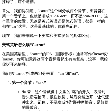
揉碎了，讲个透彻。
首先，我们得知道，“carrot”这个词分成两个音节，重音都在
第一个音节上。也就是读成“CAR-rot”，而不是“car-ROT”。这
个重音的位置，无论是英式英语还是美式英语，都是一样的，
都在“car”这里。这是最基础的，你得先记住。
现在，我们来细说一下英式和美式发音的具体区别。
美式英语怎么读“Carrot”
在美国英语里，“carrot”的IPA（国际音标）通常写作/ˈkɛrət/或/
ˈkæɹət/。你可能觉得这两个音标看起来有点复杂，没事，我给
你拆开来解释。
我们把“carrot”拆成两部分来看：“car”和“rot”。
第一个音节：“car-”
/k/ 音
：这个音就像中文里的“喀”的开头，发音时
舌头后端抬高，抵住软腭，然后突然放开，让气流
冲出来。记住，不要发成“喝”那种摩擦音，是短促
的爆破音。