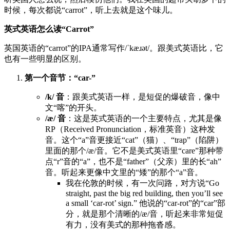
时候，每次都说“carrot”，听上去就是这个味儿。
英式英语怎么读“Carrot”
英国英语的“carrot”的IPA通常写作/ˈkæɹət/。跟美式英语比，它
也有一些明显的区别。
第一个音节：“car-”
/k/ 音
：跟美式英语一样，是短促的爆破音，像中
文“喀”的开头。
/æ/ 音
：这是英式英语的一个主要特点，尤其是像
RP（Received Pronunciation，标准英音）这种发
音。这个“a”音更接近“cat”（猫）、“trap”（陷阱）
里面的那个/æ/音。它不是美式英语里“care”那种带
点“r”音的“a”，也不是“father”（父亲）里的长“ah”
音。听起来更像中文里的“矮”的那个“a”音。
我在伦敦的时候，有一次问路，对方说“Go
straight, past the big red building, then you’ll see
a small ‘car-rot’ sign.” 他说的“car-rot”的“car”部
分，就是那个清晰的/æ/音，听起来非常短促
有力，没有美式的那种拖沓感。