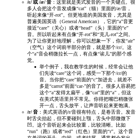
/ɛ/ 或 /æ/ 音
：这里就是美式发音的一个关键点。很
多人会把这个音发成像“cat”（猫）里面的/æ/音，
听起来像“开-rot”。但更地道的美国发音，尤其是
普遍美国英语（General American），它的“a”音更
接近“care”（关心）或者“head”（头）里面的“e”
音。所以听起来有点像“开-rot”和“克儿-rot”之间。
为了让你更好地理解，你可以想象一下，你发“air”
（空气）这个词前半部分的音，就是那个/ɛr/。这
个“a”音会稍微拉长一点，有点像“诶儿”的那个感
觉。
举个例子，我在教学生的时候，经常会让他
们先读“care”这个词，感受一下那个/ɛr/的
音。当你把“care”前面的“c”加进去，就差不
多是“carrot”前面“car-”的音了。很多人容易把
这个“a”发得太扁平，像“cat”里的“a”，但这
在美式英语里并不常见。你得把嘴巴稍微张
开一点，舌头放平，让声音听起来更饱满。
/r/ 音
：美式英语的/r/音很有特点，是卷舌音。发音
时舌尖抬起，但不要碰到上颚，舌头中部微微下
凹。这个音听起来会比较重，比较清晰。比如
“run”（跑）或者“red”（红色）里面的“r”。这个音
在单词的开头，中间，或者结尾，通常都会发出