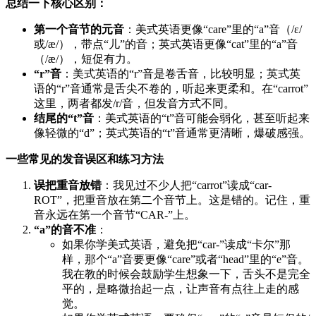
总结一下核心区别：
第一个音节的元音
：美式英语更像“care”里的“a”音（/ɛ/
或/æ/），带点“儿”的音；英式英语更像“cat”里的“a”音
（/æ/），短促有力。
“r”音
：美式英语的“r”音是卷舌音，比较明显；英式英
语的“r”音通常是舌尖不卷的，听起来更柔和。在“carrot”
这里，两者都发/r/音，但发音方式不同。
结尾的“t”音
：美式英语的“t”音可能会弱化，甚至听起来
像轻微的“d”；英式英语的“t”音通常更清晰，爆破感强。
一些常见的发音误区和练习方法
误把重音放错
：我见过不少人把“carrot”读成“car-
ROT”，把重音放在第二个音节上。这是错的。记住，重
音永远在第一个音节“CAR-”上。
“a”的音不准
：
如果你学美式英语，避免把“car-”读成“卡尔”那
样，那个“a”音要更像“care”或者“head”里的“e”音。
我在教的时候会鼓励学生想象一下，舌头不是完全
平的，是略微抬起一点，让声音有点往上走的感
觉。