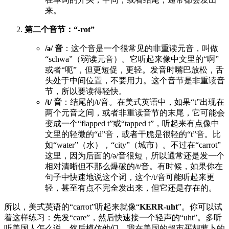
来。
第二个音节：“-rot”
/ə/ 音
：这个音是一个很常见的非重读元音，叫做
“schwa”（弱读元音）。它听起来像中文里的“啊”
或者“呃”，但更短促，更轻。发音时嘴巴放松，舌
头处于中间位置，不要用力。这个音节是非重读音
节，所以要读得轻快。
/t/ 音
：结尾的/t/音。在美式英语中，如果“t”出现在
两个元音之间，或者非重读音节的末尾，它可能会
变成一个“flapped t”或“tapped t”，听起来有点像中
文里的轻微的“d”音，或者干脆是很轻的“t”音。比
如“water”（水），“city”（城市）。不过在“carrot”
这里，因为后面的/ə/音很短，所以通常还是发一个
相对清晰但不那么爆破的/t/音。有时候，如果你在
句子中快速地说这个词，这个/t/音可能听起来更
轻，甚至有点不完全发出来，但它还是存在的。
所以，美式英语的“carrot”听起来就像“
KERR-uht
”。你可以试
着这样练习：先发“care”，然后快速接一个轻声的“uht”。多听
听美国人怎么说，然后模仿他们。我在美国的超市买胡萝卜的