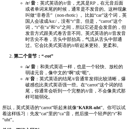
/r/ 音
：英式英语的/r/音，尤其是RP，在元音后面
或者单词末尾的时候，通常是不发音的。这种现象
叫做“非卷舌”（non-rhotic）。比如“car”这个词，英
国人会读成/kɑː/，没有“r”音。但是，“carrot”这个
词，“r”在“a”和“o”之间，所以它还是会发音的，但
发音方式跟美式卷舌音不同。英式英语的/r/音发音
时舌尖不卷，舌头中部抬高，气流从舌头中部通
过。它会比美式英语的/r/听起来更轻、更柔和。
第二个音节：“-rot”
/ə/ 音
：和美式英语一样，也是一个轻快、放松的
弱读元音，像中文的“啊”或“呃”。
/t/ 音
：英式英语的结尾/t/音通常发得比较清晰，爆
破感也比美式英语强一些。在“carrot”这个词的结
尾，你通常会听到一个完整的/t/音，不会像美式那
样可能弱化。
所以，英式英语的“carrot”听起来就像“
KARR-uht
”。你可以试
着这样练习：先发“cat”里的“ca”音，然后接一个轻声的“r”和
“uht”。