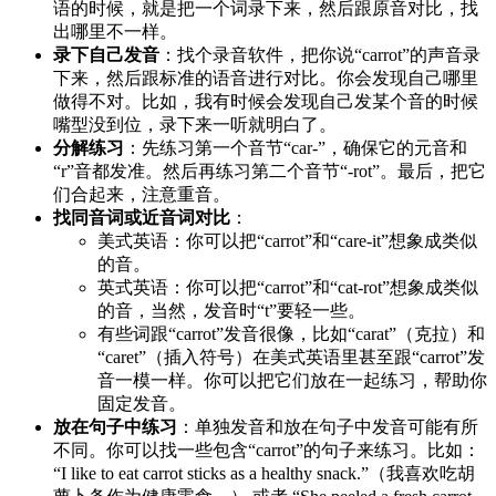
语的时候，就是把一个词录下来，然后跟原音对比，找
出哪里不一样。
录下自己发音
：找个录音软件，把你说“carrot”的声音录
下来，然后跟标准的语音进行对比。你会发现自己哪里
做得不对。比如，我有时候会发现自己发某个音的时候
嘴型没到位，录下来一听就明白了。
分解练习
：先练习第一个音节“car-”，确保它的元音和
“r”音都发准。然后再练习第二个音节“-rot”。最后，把它
们合起来，注意重音。
找同音词或近音词对比
：
美式英语：你可以把“carrot”和“care-it”想象成类似
的音。
英式英语：你可以把“carrot”和“cat-rot”想象成类似
的音，当然，发音时“t”要轻一些。
有些词跟“carrot”发音很像，比如“carat”（克拉）和
“caret”（插入符号）在美式英语里甚至跟“carrot”发
音一模一样。你可以把它们放在一起练习，帮助你
固定发音。
放在句子中练习
：单独发音和放在句子中发音可能有所
不同。你可以找一些包含“carrot”的句子来练习。比如：
“I like to eat carrot sticks as a healthy snack.”（我喜欢吃胡