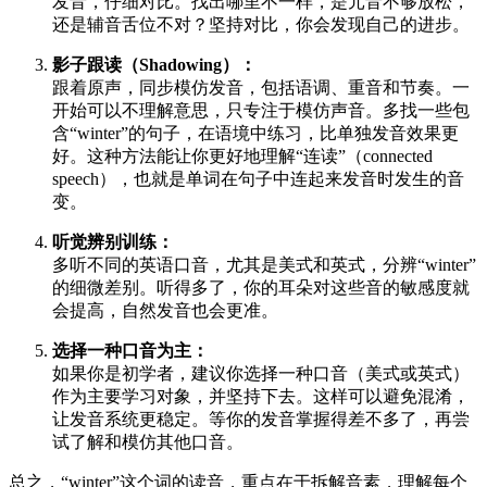
发音，仔细对比。找出哪里不一样，是元音不够放松，
还是辅音舌位不对？坚持对比，你会发现自己的进步。
影子跟读（Shadowing）：
跟着原声，同步模仿发音，包括语调、重音和节奏。一
开始可以不理解意思，只专注于模仿声音。多找一些包
含“winter”的句子，在语境中练习，比单独发音效果更
好。这种方法能让你更好地理解“连读”（connected
speech），也就是单词在句子中连起来发音时发生的音
变。
听觉辨别训练：
多听不同的英语口音，尤其是美式和英式，分辨“winter”
的细微差别。听得多了，你的耳朵对这些音的敏感度就
会提高，自然发音也会更准。
选择一种口音为主：
如果你是初学者，建议你选择一种口音（美式或英式）
作为主要学习对象，并坚持下去。这样可以避免混淆，
让发音系统更稳定。等你的发音掌握得差不多了，再尝
试了解和模仿其他口音。
总之，“winter”这个词的读音，重点在于拆解音素，理解每个