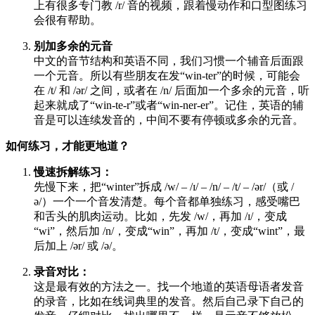
上有很多专门教 /r/ 音的视频，跟着慢动作和口型图练习
会很有帮助。
别加多余的元音
中文的音节结构和英语不同，我们习惯一个辅音后面跟
一个元音。所以有些朋友在发“win-ter”的时候，可能会
在 /t/ 和 /ər/ 之间，或者在 /n/ 后面加一个多余的元音，听
起来就成了“win-te-r”或者“win-ner-er”。记住，英语的辅
音是可以连续发音的，中间不要有停顿或多余的元音。
如何练习，才能更地道？
慢速拆解练习：
先慢下来，把“winter”拆成 /w/ – /ɪ/ – /n/ – /t/ – /ər/（或 /
ə/）一个一个音发清楚。每个音都单独练习，感受嘴巴
和舌头的肌肉运动。比如，先发 /w/，再加 /ɪ/，变成
“wi”，然后加 /n/，变成“win”，再加 /t/，变成“wint”，最
后加上 /ər/ 或 /ə/。
录音对比：
这是最有效的方法之一。找一个地道的英语母语者发音
的录音，比如在线词典里的发音。然后自己录下自己的