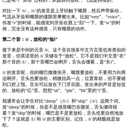
巴是有个“滑动”过程的，从圆唇到放松，气流是持续的。
对比一下 /v/，/v/ 的发音是上牙轻触下嘴唇，然后声带振动，
气流从牙齿和嘴唇的缝隙里摩擦出来。比如“very”、“voice”。
你发“v”的时候，能感觉到牙齿在唇上“刮”一下。发“w”的时
候，完全没有这种感觉，只有嘴唇的动作。
第二个音：/ɪ/，放松的“短i”
接下来是中间的元音 /ɪ/。这个音在很多中文方言里也有类似的
发音，但英语里的 /ɪ/ 关键在于“放松”。它不是我们中文里“衣”
那个音的 /iː/，那个音嘴巴会咧开，舌头会绷紧，是“长i”。
/ɪ/ 的发音呢，你的嘴巴微微张开。嘴唇要放松，不要用力向两
边咧开。舌头也要放松，稍微抬高一点，位置靠前，但不要碰
到口腔上颚。舌尖可以放在下门牙后面。发出来的声音是短促
的、放松的“亿”音。想想“sit”、“pin”、“bit”里的“i”音。
我通常会让学生对比“sheep”（/iː/）和“ship”（/ɪ/）这两个词。
发“sheep”的时候，你是不是感觉嘴巴在微笑，舌头绷得很
紧？发“ship”的时候，嘴巴是不是更放松，舌头也更自然地放
下了？这就是 /iː/ 和 /ɪ/ 的主要区别。记住，/ɪ/ 的精髓就是放
松。