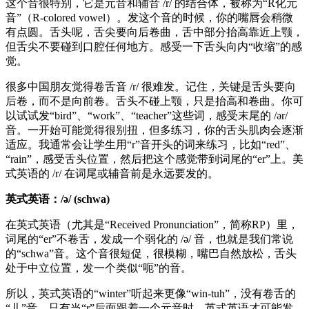
这个音很特别，它是元音和辅音 /r/ 的结合体，被称为“R化元
音”（R-colored vowel）。发这个音的时候，你的嘴唇会稍微
有点圆。舌头呢，舌尖要向后卷曲，舌中部分抬高靠近上颚，
但舌尖不要碰到口腔任何地方。感受一下舌头向内“收缩”的感
觉。
很多中国朋友觉得卷舌音 /r/ 很难发。记住，关键是舌头要向
后卷，而不是向前卷。舌头不碰上颚，只是抬高和卷曲。你可
以试试发“bird”、“work”、“teacher”这些词，感受末尾的 /ər/
音。一开始可能觉得很别扭，但多练习，你的舌头肌肉会逐渐
适应。我通常会让学生用“r”音开头的词来练习，比如“red”、
“rain”，感受舌头位置，然后把这个感觉带到词尾的“er”上。美
式英语的 /r/ 在词尾或辅音前是永远要发的。
英式英语：/ə/ (schwa)
在英式英语（尤其是“Received Pronunciation”，简称RP）里，
词尾的“er”不卷舌，发成一个弱化的 /ə/ 音，也就是我们常说
的“schwa”音。这个音很短促，很模糊，嘴巴自然放松，舌头
处于中立位置，发一个类似“呃”的音。
所以，英式英语的“winter”听起来更像“win-tuh”，没有卷舌的
“儿”音。只有当“r”后面跟着一个元音时，英式英语才可能发