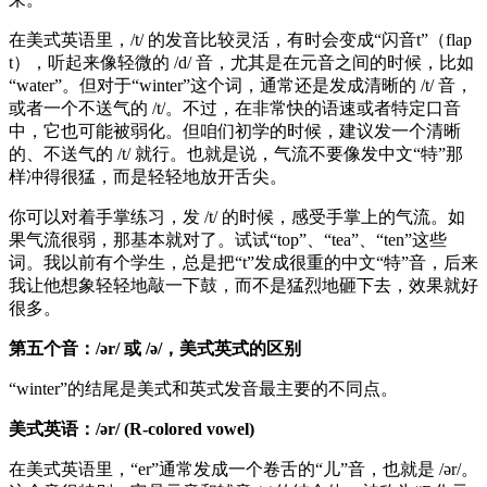
在美式英语里，/t/ 的发音比较灵活，有时会变成“闪音t”（flap
t），听起来像轻微的 /d/ 音，尤其是在元音之间的时候，比如
“water”。但对于“winter”这个词，通常还是发成清晰的 /t/ 音，
或者一个不送气的 /t/。不过，在非常快的语速或者特定口音
中，它也可能被弱化。但咱们初学的时候，建议发一个清晰
的、不送气的 /t/ 就行。也就是说，气流不要像发中文“特”那
样冲得很猛，而是轻轻地放开舌尖。
你可以对着手掌练习，发 /t/ 的时候，感受手掌上的气流。如
果气流很弱，那基本就对了。试试“top”、“tea”、“ten”这些
词。我以前有个学生，总是把“t”发成很重的中文“特”音，后来
我让他想象轻轻地敲一下鼓，而不是猛烈地砸下去，效果就好
很多。
第五个音：/ər/ 或 /ə/，美式英式的区别
“winter”的结尾是美式和英式发音最主要的不同点。
美式英语：/ər/ (R-colored vowel)
在美式英语里，“er”通常发成一个卷舌的“儿”音，也就是 /ər/。