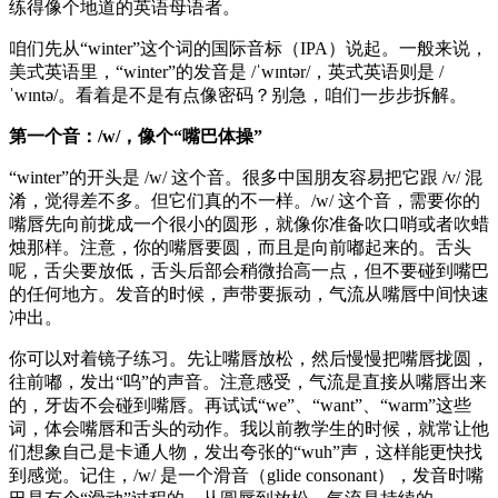
练得像个地道的英语母语者。
咱们先从“winter”这个词的国际音标（IPA）说起。一般来说，
美式英语里，“winter”的发音是 /ˈwɪntər/，英式英语则是 /
ˈwɪntə/。看着是不是有点像密码？别急，咱们一步步拆解。
第一个音：/w/，像个“嘴巴体操”
“winter”的开头是 /w/ 这个音。很多中国朋友容易把它跟 /v/ 混
淆，觉得差不多。但它们真的不一样。/w/ 这个音，需要你的
嘴唇先向前拢成一个很小的圆形，就像你准备吹口哨或者吹蜡
烛那样。注意，你的嘴唇要圆，而且是向前嘟起来的。舌头
呢，舌尖要放低，舌头后部会稍微抬高一点，但不要碰到嘴巴
的任何地方。发音的时候，声带要振动，气流从嘴唇中间快速
冲出。
你可以对着镜子练习。先让嘴唇放松，然后慢慢把嘴唇拢圆，
往前嘟，发出“呜”的声音。注意感受，气流是直接从嘴唇出来
的，牙齿不会碰到嘴唇。再试试“we”、“want”、“warm”这些
词，体会嘴唇和舌头的动作。我以前教学生的时候，就常让他
们想象自己是卡通人物，发出夸张的“wuh”声，这样能更快找
到感觉。记住，/w/ 是一个滑音（glide consonant），发音时嘴