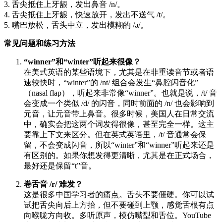
3. 舌尖抵住上牙龈，发出鼻音 /n/。
4. 舌尖抵住上牙龈，快速放开，发出不送气 /t/。
5. 嘴巴放松，舌头中立，发出模糊的 /ə/。
常见问题和练习方法
“winner”和“winter”听起来很像？
在美式英语的某些语境下，尤其是在非重读音节或者语
速较快时，“winter”的 /nt/ 组合会发生“鼻腔闪音化”
（nasal flap），听起来非常像“winner”。也就是说，/t/ 音
会变成一个类似 /d/ 的闪音，同时前面的 /n/ 也会影响到
元音，让元音带上鼻音。很多时候，美国人在日常交流
中，确实会把这两个词发得很像，甚至完全一样。这主
要靠上下文来区分。但在英式英语里，/t/ 音通常会保
留，不会变成闪音，所以“winter”和“winner”听起来还是
有区别的。如果你想发得更清晰，尤其是在正式场合，
最好还是保留“t”音。
卷舌音 /r/ 难发？
这是很多中国学习者的痛点。舌头不要僵硬。你可以试
试把舌尖向后上方抬，但不要碰到上颚，感觉舌根有点
向喉咙方向收。多听原声，模仿嘴型和舌位。YouTube