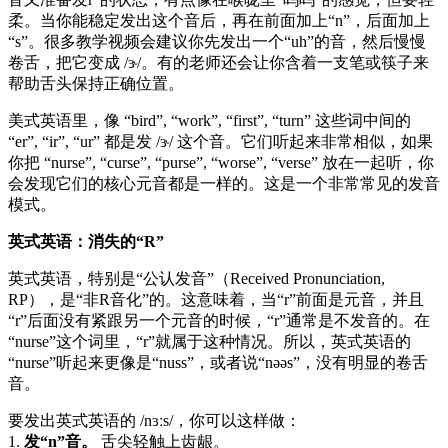
柔。当你能稳定发出这个音后，再在前面加上“n”，后面加上
“s”。很多教学视频会建议你先发出一个“uh”的音，然后慢慢
卷舌，把它变成 /ɝ/。有的老师还会让你含着一支笔或筷子来
帮助舌头保持正确位置。
美式英语里，像 “bird”, “work”, “first”, “turn” 这些词中间的
“er”, “ir”, “ur” 都是发 /ɝ/ 这个音。它们听起来非常相似，如果
你把 “nurse”, “curse”, “purse”, “worse”, “verse” 放在一起听，你
会发现它们的核心元音都是一样的。这是一个非常常见的发音
模式。
英式英语：消失的“R”
英式英语，特别是“公认发音”（Received Pronunciation,
RP），是“非R音化”的。这意味着，当“r”前面是元音，并且
“r”后面没有紧跟另一个元音的时候，“r”通常是不发音的。在
“nurse”这个词里，“r”就属于这种情况。所以，英式英语的
“nurse”听起来更像是“nuss”，或者说“nəəs”，没有明显的卷舌
音。
要发出英式英语的 /nɜːs/，你可以这样做：
1.
发“n”音。
舌尖轻触上齿龈。