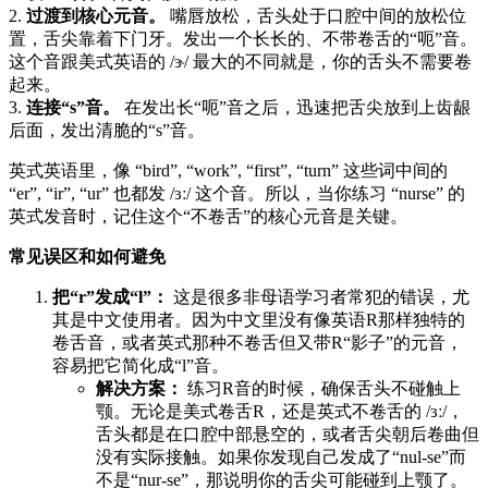
2.
过渡到核心元音。
嘴唇放松，舌头处于口腔中间的放松位
置，舌尖靠着下门牙。发出一个长长的、不带卷舌的“呃”音。
这个音跟美式英语的 /ɝ/ 最大的不同就是，你的舌头不需要卷
起来。
3.
连接“s”音。
在发出长“呃”音之后，迅速把舌尖放到上齿龈
后面，发出清脆的“s”音。
英式英语里，像 “bird”, “work”, “first”, “turn” 这些词中间的
“er”, “ir”, “ur” 也都发 /ɜː/ 这个音。所以，当你练习 “nurse” 的
英式发音时，记住这个“不卷舌”的核心元音是关键。
常见误区和如何避免
把“r”发成“l”：
这是很多非母语学习者常犯的错误，尤
其是中文使用者。因为中文里没有像英语R那样独特的
卷舌音，或者英式那种不卷舌但又带R“影子”的元音，
容易把它简化成“l”音。
解决方案：
练习R音的时候，确保舌头不碰触上
颚。无论是美式卷舌R，还是英式不卷舌的 /ɜː/，
舌头都是在口腔中部悬空的，或者舌尖朝后卷曲但
没有实际接触。如果你发现自己发成了“nul-se”而
不是“nur-se”，那说明你的舌尖可能碰到上颚了。