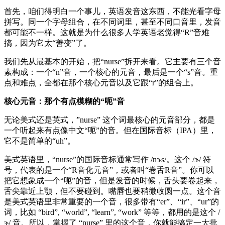
首先，咱们得明白一个事儿，英语发音这东西，不能光看字母
拼写。同一个字母组合，在不同词里，甚至不同口音里，发音
都可能不一样。这就是为什么很多人学英语老觉得“R”音难
搞，因为它太“善变”了。
我们先从最基本的开始，把“nurse”拆开来看。它主要有三个音
素构成：一个“n”音，一个核心的元音，最后是一个“s”音。重
点和难点，全都在那个核心元音以及它跟“r”的组合上。
核心元音：那个有点模糊的“呃”音
无论美式还是英式，”nurse” 这个词最核心的元音部分，都是
一个听起来有点像中文“呃”的音。但在国际音标（IPA）里，
它不是简单的“uh”。
美式英语里，“nurse”的国际音标通常写作 /nɝs/。这个 /ɝ/ 符
号，代表的是一个“R音化元音”，或者叫“卷舌R音”。你可以
把它想象成一个“呃”的音，但是发音的时候，舌头要卷起来，
舌尖靠近上颚，但不要碰到。嘴唇也要稍微收圆一点。这个音
是美式英语里非常重要的一个音，很多带有“er”、“ir”、“ur”的
词，比如 “bird”, “world”, “learn”, “work” 等等，都用的是这个 /
ɝ/ 音。所以，掌握了 “nurse” 里的这个音，你就能搞定一大批