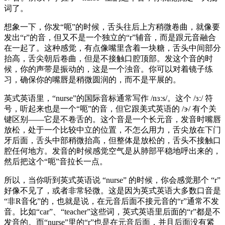
词了。
想象一下，你发“呃”的时候，舌头往后上方稍微卷曲，就像要
发出“r”的音，但又不是一个独立的“r”辅音，而是跟元音融合
在一起了。这种感觉，有点像嘴里含着一块糖，舌头中间部分
抬高，舌尖朝后卷曲，但是不接触口腔顶部。发这个音的时
候，你的声带是振动的，这是一个浊音。你可以对着镜子练
习，确保你的嘴唇是稍微圆润的，而不是平展的。
英式英语里，“nurse”的国际音标通常写作 /nɜːs/。这个 /ɜː/ 符
号，听起来也是一个“呃”的音，但它跟美式英语的 /ɝ/ 有个关
键区别——它是不卷舌的。这个音是一个长元音，发音时嘴唇
放松，处于一个比较中立的位置，不怎么用力，舌尖放在下门
牙后面，舌头中部稍微抬高，但整体是放松的，舌头不接触口
腔任何地方。发音的时候感觉空气是从肺部平稳地呼出来的，
然后把这个“呃”音拉长一点。
所以，当你听到英式英语说 “nurse” 的时候，你会感觉那个 “r”
好像不见了，或者非常轻微。这是因为英式英语大多数口音是
“非R音化”的，也就是说，在元音后面不接元音的“r”通常不发
音。比如“car”、“teacher”这些词，英式英语里后面的“r”都是不
发音的。而“nurse”里的“r”也是在元音后面，并且后面没有紧