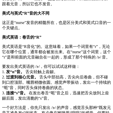
跟着元音，所以它也不发音。
美式与英式“R”音的大不同
这正是“nurse”发音的精髓所在，也是区分美式和英式口音的一
个关键点。
美式英语：卷舌的“R”
美式英语是“R音化”的。这意味着，如果一个词里有“r”，无论
它在哪个位置，通常都会被发出来。在“nurse”这个词里，这个
“r”是和前面的元音融合在一起的，形成了那个特殊的 /ɝ/ 音。
要发出美式英语的 /ɝ/，你可以试试这样做：
1.
发“n”音。
舌尖轻触上齿龈。
2.
过渡到核心元音。
舌头中部抬高，舌尖向后卷曲，但不碰
到口腔顶部。嘴唇稍微收圆。感觉声带振动，发出一个持续的
“呃”音，同时舌头保持卷曲的状态。
3.
连接“s”音。
在发出卷舌“呃”音之后，迅速把舌尖放到上齿
龈后面，发出清脆的“s”音。
一个好方法是，你先只发出 /ɝ/ 的声音，感觉舌头那种“既发元
音又准备发r”的状态，有点像在喉咙里“呜呜”的感觉，但要轻