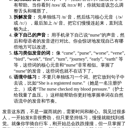
有帮助。当你看到 /nɝs/ 或 /nɜːs/ 时，你就知道该怎么调
整舌头和嘴唇了。
拆解发音：
先单独练习 /n/ 音，然后练习核心元音（/ɝ/
或 /ɜː/），最后加上 /s/ 音。把它们慢慢连起来，直到流
畅为止。
录下自己的声音：
用手机录下自己说“nurse”的声音，然
后和母语者的发音进行对比。你会惊讶地发现自己有哪
些地方可以改进。
练习类似发音的词：
像 “curse”, “purse”, “worse”, “verse”,
“bird”, “work”, “first”, “turn”, “journey”, “early”, “earth” 等
等，这些词的核心元音和“nurse”非常相似。掌握了
“nurse”的发音，这些词也就不在话下了。
语境中练习：
不要只单独练习一个词。把它放到句子中
去说，比如“She is a registered nurse.”（她是一名注册护
士。）或者“The nurse checked my blood pressure.”（护士
给我量了血压。）这样能帮助你更好地掌握单词在自然
语流中的发音和节奏。
发音这东西，不是一蹴而就的，需要时间和耐心。我见过很多
人，一开始发R音很费劲，但只要坚持练习，慢慢就能找到感
觉。就像你学骑自行车，刚开始总会跌跌撞撞，但一旦掌握了