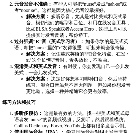
元音发音不准确：
有些人可能把“nurse”发成“nah-se”或
者“noor-se”。这都是因为核心元音没掌握好。
解决方案：
多听录音，尤其是对比美式和英式录
音。模仿他们的嘴型和舌位。利用在线发音工具，
比如ELSA Speak或者Accent Hero，这些工具可以
提供实时发音反馈，帮你矫正。
过分强调“R”音（英式学习者）：
如果你学的是英式英
语，却把“nurse”里的“r”发得很重，听起来就会很奇怪。
解决方案：
记住英式英语的非R音化特点。在发 /
ɜː/ 这个长“呃”音时，舌头放松，不卷曲。
混淆美式和英式发音：
有时候，你会发现自己一会儿发
美式，一会儿发英式。
解决方案：
决定好你想学习哪种口音，然后坚持
练习。混合口音虽然不是大问题，但如果你想发音
更地道，选择一种并精通它会更有效率。
练习方法和技巧
多听多模仿：
这是最有效的方法。找一些美式和英式母
语者发“nurse”的音频或视频，反复听，然后跟着模仿。
Collins Dictionary, Forvo, YouTube上都有很多发音示例。
使用国际音标（IPA）：
学习国际音标对纠正发音非常