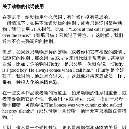
关于动物的代词使用
在英语里，给动物用什么代词，有时候也挺有意思的。
一般情况下，如果不知道动物的性别，或者只是泛指某种动
物，我们会用
来指代。比如，“Look at that cat! It jumped
it
over the fence.”（看那只猫！它跳过了篱笆。）这时候，我们
通常不会去强调它的性别。
但是，如果这只动物是你的宠物，或者你和它有很深的感情，
知道它的性别，那么用
或
来指代就非常普遍，甚至更
he
she
自然。比如，你的狗叫Fluffy，是只公狗，你就会说：“Fluffy
is a good boy. He always comes when I call him.”（Fluffy 是个好
孩子。我叫他，他总是会过来。）这就像对待家庭成员一样，
带有一种拟人化的感情色彩。
在一些文学作品或者新闻报道里，如果动物的性别很重要，或
者需要强调它的个性，也会用
或
。比如，提到一只母
he
she
狮子捕猎，可能会说“The lioness was very cunning; she stalked
her prey silently.”（那只母狮非常狡猾；她悄无声息地跟踪着猎
物。）
所以，这不是一个硬性规定，更多是根据你和动物的关系，以