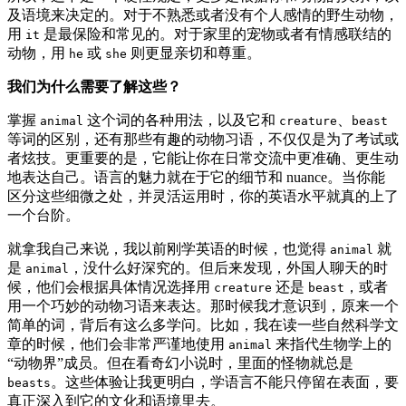
及语境来决定的。对于不熟悉或者没有个人感情的野生动物，
用
是最保险和常见的。对于家里的宠物或者有情感联结的
it
动物，用
或
则更显亲切和尊重。
he
she
我们为什么需要了解这些？
掌握
这个词的各种用法，以及它和
、
animal
creature
beast
等词的区别，还有那些有趣的动物习语，不仅仅是为了考试或
者炫技。更重要的是，它能让你在日常交流中更准确、更生动
地表达自己。语言的魅力就在于它的细节和 nuance。当你能
区分这些细微之处，并灵活运用时，你的英语水平就真的上了
一个台阶。
就拿我自己来说，我以前刚学英语的时候，也觉得
就
animal
是
，没什么好深究的。但后来发现，外国人聊天的时
animal
候，他们会根据具体情况选择用
还是
，或者
creature
beast
用一个巧妙的动物习语来表达。那时候我才意识到，原来一个
简单的词，背后有这么多学问。比如，我在读一些自然科学文
章的时候，他们会非常严谨地使用
来指代生物学上的
animal
“动物界”成员。但在看奇幻小说时，里面的怪物就总是
。这些体验让我更明白，学语言不能只停留在表面，要
beasts
真正深入到它的文化和语境里去。