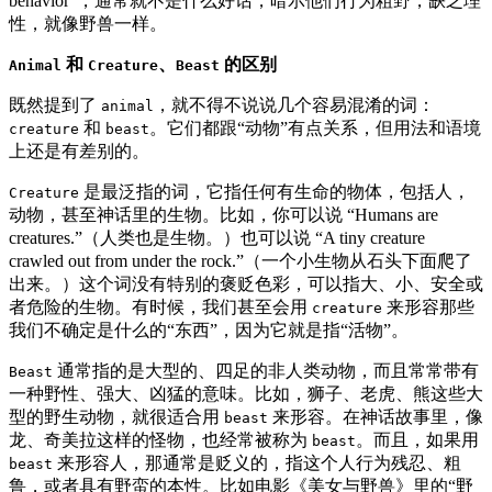
behavior”，通常就不是什么好话，暗示他们行为粗野，缺乏理
性，就像野兽一样。
和
、
的区别
Animal
Creature
Beast
既然提到了
，就不得不说说几个容易混淆的词：
animal
和
。它们都跟“动物”有点关系，但用法和语境
creature
beast
上还是有差别的。
是最泛指的词，它指任何有生命的物体，包括人，
Creature
动物，甚至神话里的生物。比如，你可以说 “Humans are
creatures.”（人类也是生物。）也可以说 “A tiny creature
crawled out from under the rock.”（一个小生物从石头下面爬了
出来。）这个词没有特别的褒贬色彩，可以指大、小、安全或
者危险的生物。有时候，我们甚至会用
来形容那些
creature
我们不确定是什么的“东西”，因为它就是指“活物”。
通常指的是大型的、四足的非人类动物，而且常常带有
Beast
一种野性、强大、凶猛的意味。比如，狮子、老虎、熊这些大
型的野生动物，就很适合用
来形容。在神话故事里，像
beast
龙、奇美拉这样的怪物，也经常被称为
。而且，如果用
beast
来形容人，那通常是贬义的，指这个人行为残忍、粗
beast
鲁，或者具有野蛮的本性。比如电影《美女与野兽》里的“野