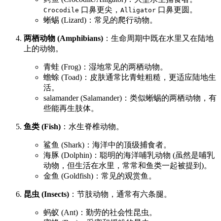
口鼻更尖，
口鼻更圆。
Crocodile
Alligator
蜥蜴 (Lizard)：常见的爬行动物。
两栖动物 (Amphibians)
：生命周期中既在水里又在陆地
上的动物。
青蛙 (Frog)：湿地常见的两栖动物。
蟾蜍 (Toad)：皮肤通常比青蛙粗糙，更适应陆地生
活。
salamander (Salamander)：类似蜥蜴的两栖动物，有
些能再生肢体。
鱼类 (Fish)
：水生脊椎动物。
鲨鱼 (Shark)：海洋中的顶级捕食者。
海豚 (Dolphin)：聪明的海洋哺乳动物 (虽然是哺乳
动物，但生活在水里，常常和鱼类一起被提到)。
金鱼 (Goldfish)：常见的观赏鱼。
昆虫 (Insects)
：节肢动物，通常有六条腿。
蚂蚁 (Ant)：勤劳的社会性昆虫。