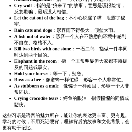
Cry wolf
：指的是“狼来了”的故事，意思是谎报险情，
反复欺骗，最后没人相信。
Let the cat out of the bag
：不小心说漏了嘴，泄露了秘
密。
Rain cats and dogs
：形容雨下得很大，倾盆大雨。
A fish out of water
：形容一个人在不熟悉的环境中感到
不自在、格格不入。
Kill two birds with one stone
：一石二鸟，指做一件事同
时达到两个目的。
Elephant in the room
：指一个非常明显但大家都不愿提
及的问题或事实。
Hold your horses
：等一下，别急。
Busy as a bee
：像蜜蜂一样忙碌，形容一个人非常忙。
As stubborn as a mule
：像骡子一样顽固，形容一个人非
常固执。
Crying crocodile tears
：鳄鱼的眼泪，指假惺惺的同情或
悲伤。
这些习语是语言的魅力所在，能让你的表达更丰富、更有趣。
学习的时候，不用死记硬背，理解背后的故事和文化背景，会
更有助于记忆。