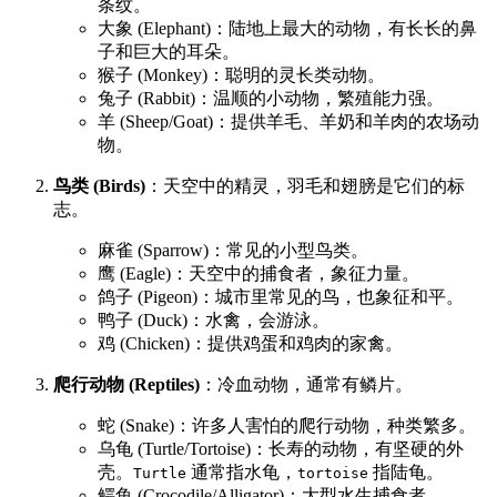
条纹。
大象 (Elephant)：陆地上最大的动物，有长长的鼻
子和巨大的耳朵。
猴子 (Monkey)：聪明的灵长类动物。
兔子 (Rabbit)：温顺的小动物，繁殖能力强。
羊 (Sheep/Goat)：提供羊毛、羊奶和羊肉的农场动
物。
鸟类 (Birds)
：天空中的精灵，羽毛和翅膀是它们的标
志。
麻雀 (Sparrow)：常见的小型鸟类。
鹰 (Eagle)：天空中的捕食者，象征力量。
鸽子 (Pigeon)：城市里常见的鸟，也象征和平。
鸭子 (Duck)：水禽，会游泳。
鸡 (Chicken)：提供鸡蛋和鸡肉的家禽。
爬行动物 (Reptiles)
：冷血动物，通常有鳞片。
蛇 (Snake)：许多人害怕的爬行动物，种类繁多。
乌龟 (Turtle/Tortoise)：长寿的动物，有坚硬的外
壳。
通常指水龟，
指陆龟。
Turtle
tortoise
鳄鱼 (Crocodile/Alligator)：大型水生捕食者。