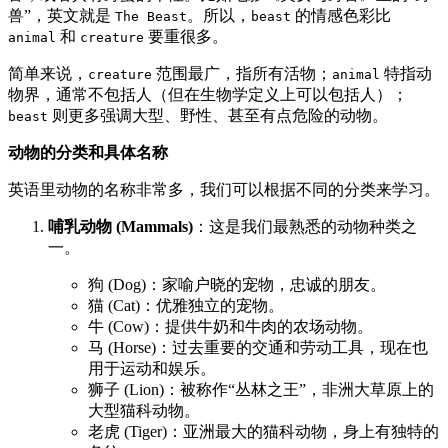
兽”，英文就是
。所以，
的情感色彩比
The Beast
beast
和
要重很多。
animal
creature
简单来说，
范围最广，指所有活物；
特指动
creature
animal
物界，通常不包括人（但在生物学定义上可以包括人）；
则更多强调大型、野性、甚至有点危险的动物。
beast
动物的分类和具体名称
英语里动物的名称非常多，我们可以根据不同的分类来学习。
哺乳动物 (Mammals)
：这是我们最熟悉的动物种类之
一。
狗 (Dog)：家喻户晓的宠物，忠诚的朋友。
猫 (Cat)：优雅独立的宠物。
牛 (Cow)：提供牛奶和牛肉的农场动物。
马 (Horse)：过去重要的交通和劳动工具，现在也
用于运动和娱乐。
狮子 (Lion)：被称作“丛林之王”，非洲大草原上的
大型猫科动物。
老虎 (Tiger)：亚洲最大的猫科动物，身上有独特的