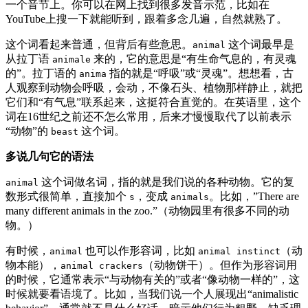
一个音节上。你可以在网上找到很多发音示范，比如在
YouTube上搜一下就能听到，跟着多念几遍，自然就熟了。
这个词看起来普通，但背后有些意思。
这个词最早是
animal
从拉丁语
来的，它的意思是“有生命气息的，有灵魂
animale
的”。拉丁语的
指的就是“呼吸”或“灵魂”。想想看，古
anima
人观察到动物会呼吸，会动，不像石头、植物那样静止，就把
它们和“有气息”联系起来，这挺符合直觉的。在英语里，这个
词在16世纪之前还不怎么常用，后来才慢慢取代了以前表示
“动物”的
这个词。
beast
多说几句它的语法
这个词做名词，指的就是我们说的各种动物。它的复
animal
数形式很简单，直接加个
，变成
。比如，”There are
s
animals
many different animals in the zoo.”（动物园里有很多不同的动
物。）
有时候，
也可以作形容词，比如
（动
animal
animal instinct
物本能），
（动物饼干）。但作为形容词用
animal crackers
的时候，它通常表示“与动物有关的”或者“像动物一样的”，这
时候就要看语境了。比如，当我们说一个人展现出“animalistic