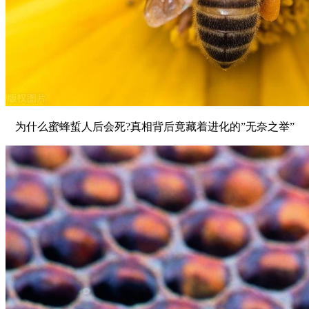
为什么蜜蜂蜇人后会死?真相背后竟藏着进化的”无奈之举”