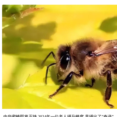
中华蜜蜂即将灭绝,2024年一位老人捅马蜂窝,竟捅出了”奇迹”