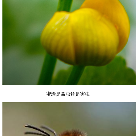
蜜蜂是益虫还是害虫