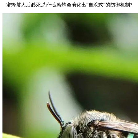
蜜蜂蜇人后必死,为什么蜜蜂会演化出”自杀式”的防御机制?