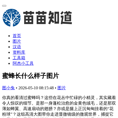
首页
图片
汉语
资料库
工具箱
阿杰小工具
蜜蜂长什么样子图片
图小兔
•
2026-05-10 08:15:48
•
图片
你真的看清过蜜蜂吗？这些在花丛中忙碌的小精灵，其实藏着
令人惊叹的细节。是那一身蓬松治愈的金黄色绒毛，还是那双
薄如蝉翼、高速扇动的翅膀？亦或是腿上正沉甸甸挂着的“花
粉球”？这组高清大图带你走进显微镜级的微观世界，捕捉它