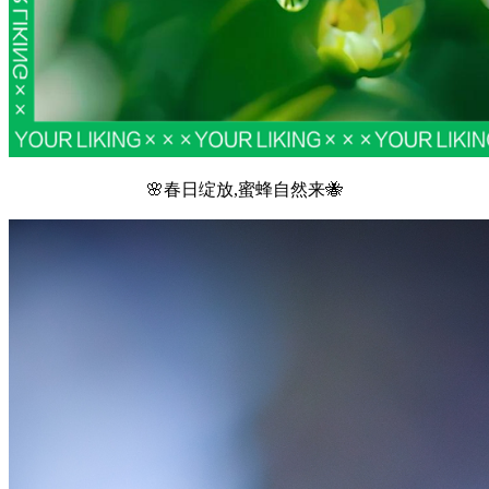
🌸春日绽放,蜜蜂自然来🐝