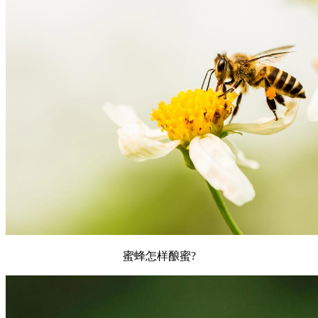
蜜蜂怎样酿蜜?