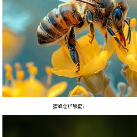
蜜蜂怎样酿蜜?