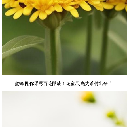
蜜蜂啊,你采尽百花酿成了花蜜,到底为谁付出辛苦