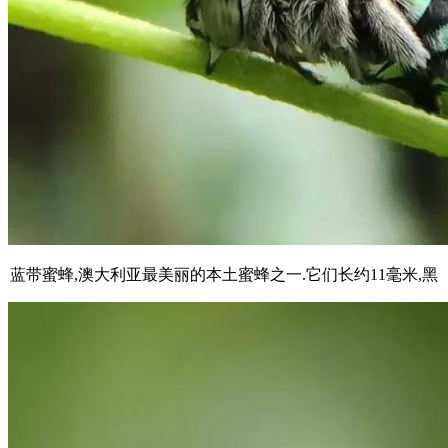
蓝带蜜蜂,澳大利亚最美丽的本土蜜蜂之一.它们长约11毫米,黑