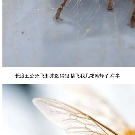
长度五公分.飞起来凶得狠.搞飞我几箱蜜蜂了.有半