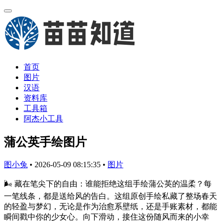
首页
图片
汉语
资料库
工具箱
阿杰小工具
蒲公英手绘图片
图小兔
•
2026-05-09 08:15:35
•
图片
🌬️ 藏在笔尖下的自由：谁能拒绝这组手绘蒲公英的温柔？每
一笔线条，都是送给风的告白。这组原创手绘私藏了整场春天
的轻盈与梦幻，无论是作为治愈系壁纸，还是手账素材，都能
瞬间戳中你的少女心。向下滑动，接住这份随风而来的小幸