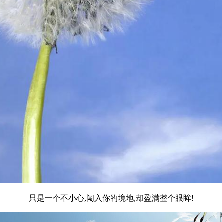
只是一个不小心,闯入你的境地,却盈满整个眼眸!