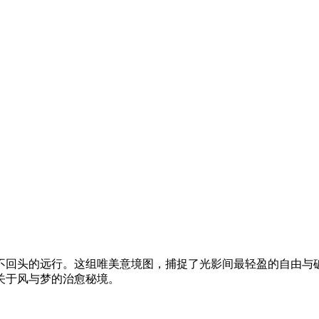
不回头的远行。这组唯美意境图，捕捉了光影间最轻盈的自由与
关于风与梦的治愈秘境。
。