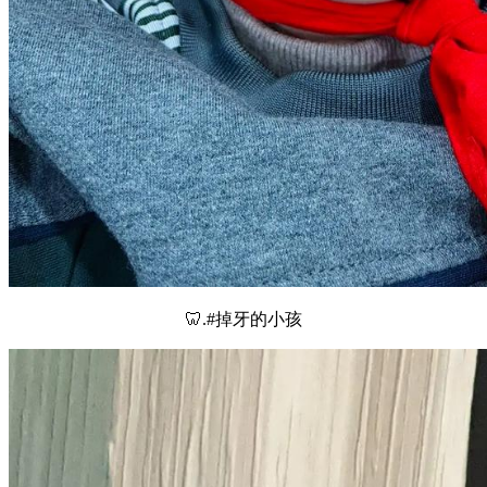
🦷.#掉牙的小孩