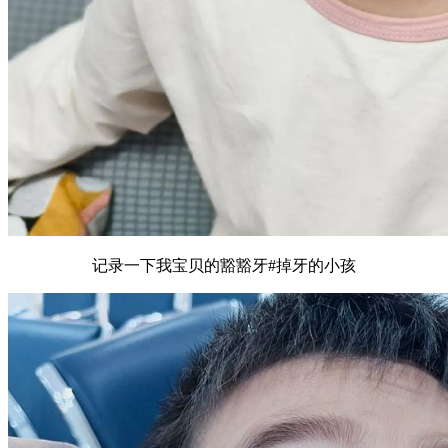
记录一下我宝贝的豁豁牙#掉牙的小孩