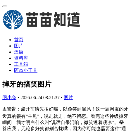
首页
图片
汉语
资料库
工具箱
阿杰小工具
掉牙的搞笑图片
图小兔
•
2026-06-24 08:21:37
•
图片
⚠️警告：点开前请先捂好嘴，以免笑到漏风！这一届网友的牙
齿真的很有“主见”，说走就走，绝不留恋。看完这些神级掉牙
瞬间，我才明白什么叫“说话自带混响，微笑透着凄凉”。😂
答应我，无论多好笑都别合拢嘴，因为你可能也需要这种“通