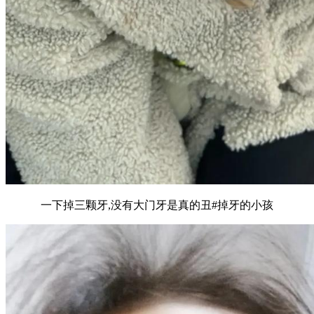
一下掉三颗牙,没有大门牙是真的丑#掉牙的小孩