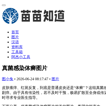
首页
图片
汉语
资料库
工具箱
阿杰小工具
真菌感染体癣图片
图小兔
•
2026-06-24 08:17:47
•
图片
皮肤瘙痒、红斑反复，到底是普通皮炎还是“体癣”？这组真
剧痒。由于具有传染性，若不及时干预，极易扩散至全身或传
时寻求专业医生指导。