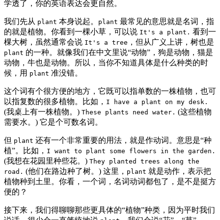
学透了，你的英语表达会更自然。
我们先从
本身说起。
最常见的意思就是名词，指
plant
plant
的就是植物。你看到一棵小草，可以说
看到一
It's a plant.
棵大树，虽然通常会说
，但从广义上讲，树也是
It's a tree
的一种。就像我们在中文里说“动物”，狗是动物，猫是
plant
动物，牛也是动物。所以，当你不知道具体是什么种类的时
候，用
准没错。
plant
这个词有个很方便的地方，它既可以指单数的一株植物，也可
以指复数的很多植物。比如，
I have a plant on my desk.
(我桌上有一株植物。)
(这些植物
These plants need water.
需要水。) 它是个可数名词。
但
还有一个非常重要的用法，就是作动词。意思是“种
plant
植”。比如，
I want to plant some flowers in the garden.
(我想在花园里种些花。)
They planted trees along the
(他们在路边种了树。) 这里，
就是动作，表示把
road.
plant
植物种到土里。你看，一个词，名词动词都包了，是不是挺方
便的？
接下来，我们得聊聊那些更具体的“植物”种类，因为平时我们