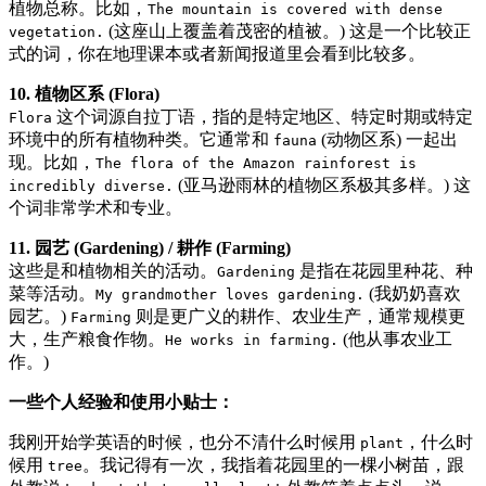
植物总称。比如，
The mountain is covered with dense
(这座山上覆盖着茂密的植被。) 这是一个比较正
vegetation.
式的词，你在地理课本或者新闻报道里会看到比较多。
10. 植物区系 (Flora)
这个词源自拉丁语，指的是特定地区、特定时期或特定
Flora
环境中的所有植物种类。它通常和
(动物区系) 一起出
fauna
现。比如，
The flora of the Amazon rainforest is
(亚马逊雨林的植物区系极其多样。) 这
incredibly diverse.
个词非常学术和专业。
11. 园艺 (Gardening) / 耕作 (Farming)
这些是和植物相关的活动。
是指在花园里种花、种
Gardening
菜等活动。
(我奶奶喜欢
My grandmother loves gardening.
园艺。)
则是更广义的耕作、农业生产，通常规模更
Farming
大，生产粮食作物。
(他从事农业工
He works in farming.
作。)
一些个人经验和使用小贴士：
我刚开始学英语的时候，也分不清什么时候用
，什么时
plant
候用
。我记得有一次，我指着花园里的一棵小树苗，跟
tree