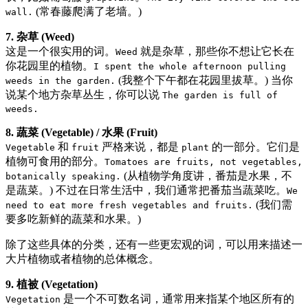
(常春藤爬满了老墙。)
wall.
7. 杂草 (Weed)
这是一个很实用的词。
就是杂草，那些你不想让它长在
Weed
你花园里的植物。
I spent the whole afternoon pulling
(我整个下午都在花园里拔草。) 当你
weeds in the garden.
说某个地方杂草丛生，你可以说
The garden is full of
weeds.
8. 蔬菜 (Vegetable) / 水果 (Fruit)
和
严格来说，都是
的一部分。它们是
Vegetable
fruit
plant
植物可食用的部分。
Tomatoes are fruits, not vegetables,
(从植物学角度讲，番茄是水果，不
botanically speaking.
是蔬菜。) 不过在日常生活中，我们通常把番茄当蔬菜吃。
We
(我们需
need to eat more fresh vegetables and fruits.
要多吃新鲜的蔬菜和水果。)
除了这些具体的分类，还有一些更宏观的词，可以用来描述一
大片植物或者植物的总体概念。
9. 植被 (Vegetation)
是一个不可数名词，通常用来指某个地区所有的
Vegetation