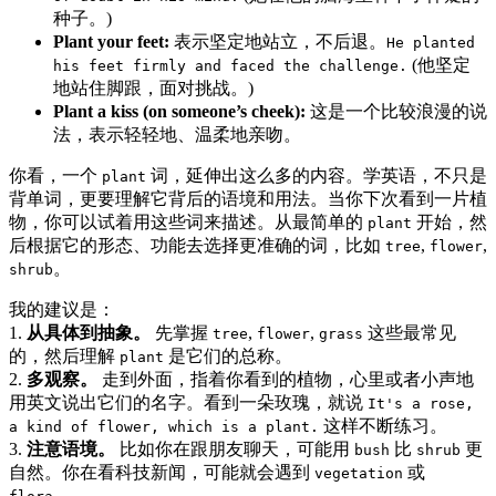
种子。)
Plant your feet:
表示坚定地站立，不后退。
He planted
(他坚定
his feet firmly and faced the challenge.
地站住脚跟，面对挑战。)
Plant a kiss (on someone’s cheek):
这是一个比较浪漫的说
法，表示轻轻地、温柔地亲吻。
你看，一个
词，延伸出这么多的内容。学英语，不只是
plant
背单词，更要理解它背后的语境和用法。当你下次看到一片植
物，你可以试着用这些词来描述。从最简单的
开始，然
plant
后根据它的形态、功能去选择更准确的词，比如
,
,
tree
flower
。
shrub
我的建议是：
1.
从具体到抽象。
先掌握
,
,
这些最常见
tree
flower
grass
的，然后理解
是它们的总称。
plant
2.
多观察。
走到外面，指着你看到的植物，心里或者小声地
用英文说出它们的名字。看到一朵玫瑰，就说
It's a rose,
这样不断练习。
a kind of flower, which is a plant.
3.
注意语境。
比如你在跟朋友聊天，可能用
比
更
bush
shrub
自然。你在看科技新闻，可能就会遇到
或
vegetation
。