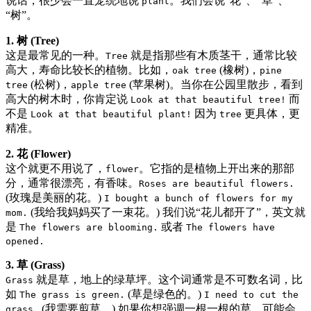
说话，很少会一直笼统地说
。我们会说“花”、“草”、
plant
“树”。
1. 树 (Tree)
这是最常见的一种。
就是指那些有木质茎干，通常比较
Tree
高大，寿命比较长的植物。比如，
(橡树)，
oak tree
pine
(松树)，
(苹果树)。当你在公园里散步，看到
tree
apple tree
高大的树木时，你肯定说
而
Look at that beautiful tree!
不是
因为
更具体，更
Look at that beautiful plant!
tree
精准。
2. 花 (Flower)
这个就更不用说了，
。它指的是植物上开出来的那部
flower
分，通常很漂亮，有香味。
Roses are beautiful flowers.
(玫瑰是美丽的花。)
I bought a bunch of flowers for my
(我给我妈妈买了一束花。) 我们说“花儿都开了”，英文就
mom.
是
或者
The flowers are blooming.
The flowers have
opened.
3. 草 (Grass)
就是草，地上的绿草坪。这个词通常是不可数名词，比
Grass
如
(草是绿色的。)
The grass is green.
I need to cut the
(我需要剪草。) 如果你想强调一根一根的草，可能会
grass.