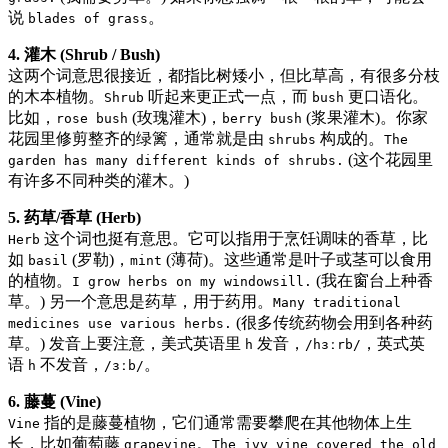
说
。
blades of grass
4. 灌木 (Shrub / Bush)
这两个词意思很接近，都指比树矮小，但比草高，有很多分枝
的木本植物。
听起来更正式一点，而
更口语化。
Shrub
bush
比如，
(玫瑰灌木)，
(浆果灌木)。你家
rose bush
berry bush
花园里修剪整齐的绿篱，通常就是由
构成的。
shrubs
The
(这个花园里
garden has many different kinds of shrubs.
有许多不同种类的灌木。)
5. 药草/香草 (Herb)
这个词也挺有意思。它可以指用于烹饪调味的香草，比
Herb
如
(罗勒)，
(薄荷)。这些通常是叶子或茎可以食用
basil
mint
的植物。
(我在窗台上种香
I grow herbs on my windowsill.
草。) 另一个意思是药草，用于药用。
Many traditional
(很多传统药物会用到各种药
medicines use various herbs.
草。) 发音上要注意，美式英语里
发音，
，英式英
h
/hɜːrb/
语
不发音，
。
h
/ɜːb/
6. 藤蔓 (Vine)
指的是藤蔓植物，它们通常需要攀爬在其他物体上生
Vine
长，比如葡萄藤
。
grapevine
The ivy vine covered the old