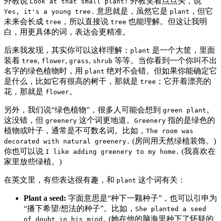
外教说
外教笑着点点头，说
Look at that small plant!
意思就是，虽然它是
，但它
Yes, it's a young tree.
plant
未来会长成
，所以直接说
也能理解。但这让我明
tree
tree
白，用更具体的词，表达会更精准。
后来我发现，其实你可以这样理解：
是一个大筐，里面
plant
装着
,
,
,
等等。当你看到一个你叫不出
tree
flower
grass
shrub
名字的绿色植物时，用
绝对不会错。但如果你能确定它
plant
是什么，比如它有很高的树干，那就是
；它开着漂亮的
tree
花，那就是
。
flower
另外，我们说“绿色植物”，很多人可能会想到
。
green plant
这没错，但
这个词更地道。
指的是绿色的
greenery
Greenery
植物或叶子，通常是不可数名词。比如，
The room was
(房间用天然绿植装饰。)
decorated with natural greenery.
你也可以说
(我喜欢在
I like adding greenery to my home.
家里放些绿植。)
在英文里，有些表达很有趣，和
这个词有关：
plant
Plant a seed:
字面意思是“种下一颗种子”，也可以引申为
“播下希望/想法的种子”。比如，
She planted a seed
(她在他的脑海里种下了怀疑的
of doubt in his mind.