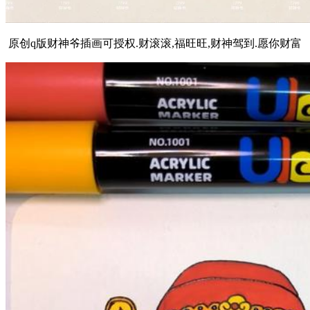
原创q版财神爷插画可授权.财滚滚,福旺旺,财神驾到.愿你财富