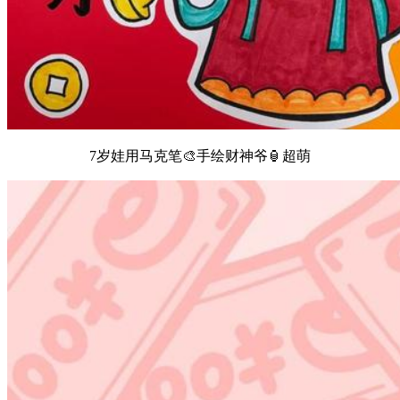
7岁娃用马克笔🎨手绘财神爷🏮超萌