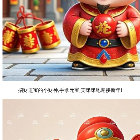
招财进宝的小财神,手拿元宝,笑眯眯地迎接新年!