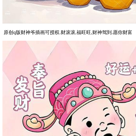
原创q版财神爷插画可授权.财滚滚,福旺旺,财神驾到.愿你财富