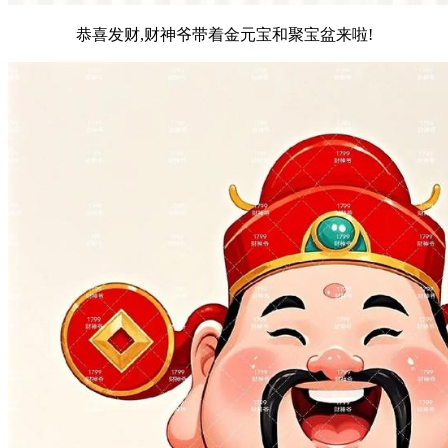
恭喜发财,财神爷带着金元宝和聚宝盆来啦!