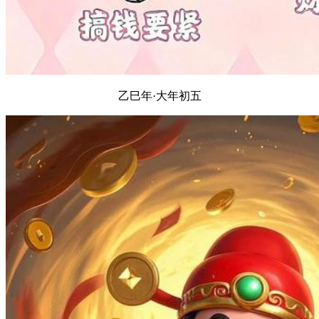
乙巳年·大年初五