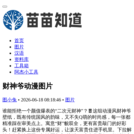
首页
图片
汉语
资料库
工具箱
阿杰小工具
财神爷动漫图片
图小兔
•
2026-06-18 08:18:46
•
图片
谁能拒绝一个颜值爆表的“二次元财神”？🧧这组动漫风财神爷
壁纸，既有传统国风的韵味，又不失Q萌的时尚感，每一张都
精准踩在审美点上。寓意“财”貌双全，更有富贵敲门的好彩
头！赶紧换上这份专属好运，让泼天富贵住进手机里。下拉解