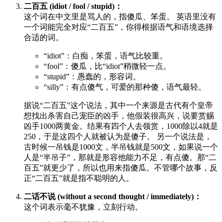
二百五 (idiot / fool / stupid)：
这个词在中文里是骂人的，指傻瓜、笨蛋。 英语里没有
一个词能完全对应“二百五”，你得根据语气和语境选择
合适的词。
“idiot”：白痴，笨蛋，语气比较重。
“fool”：傻瓜，比“idiot”稍微轻一点。
“stupid”：愚蠢的，形容词。
“silly”：有点傻气，可爱的那种傻，语气最轻。
据说“二百五”这个说法，其中一个来源是古代有个皇帝
想找出杀害自己宠臣的凶手，他假装很高兴，说要赏赐
凶手1000两黄金。结果有四个人去领赏，1000除以4就是
250，于是这四个人就被认为是傻子。 另一个说法是，
古时候一吊钱是1000文，半吊钱就是500文，如果说一个
人是“半吊子”，那就是形容他能力不足，有点傻。那“二
百五”就更少了，所以也用来指傻瓜。不管哪个故事，反
正“二百五”就是指不聪明的人。
二话不说 (without a second thought / immediately)：
这个词表示毫不犹豫，立刻行动。