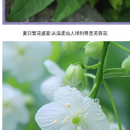
夏日繁花盛宴:从温柔仙人球到尊贵芙蓉花