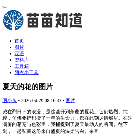
首页
图片
汉语
资料库
工具箱
阿杰小工具
夏天的花的图片
图小兔
•
2026-04-29 08:16:33
•
图片
藏在烈日下的浪漫，是这些开到荼蘼的夏花。它们热烈、纯
粹，仿佛要把积攒了一年的生命力，都在此刻尽情燃尽。在这
满屏的葱茏与色彩里，我捕捉到了夏天最动人的瞬间。往下
划，一起私藏这份来自盛夏的温柔告白。☀️🌸