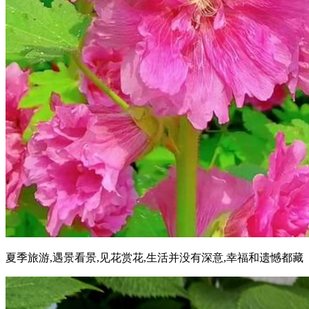
夏季旅游,遇景看景,见花赏花,生活并没有深意,幸福和遗憾都藏