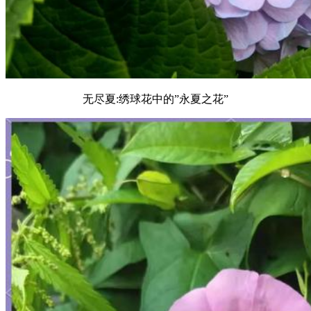
无尽夏:绣球花中的”永夏之花”