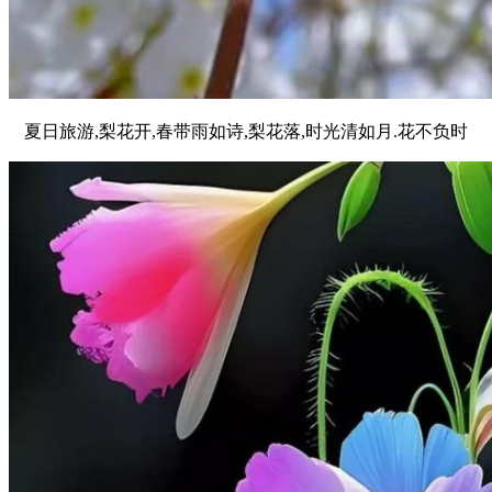
夏日旅游,梨花开,春带雨如诗,梨花落,时光清如月.花不负时