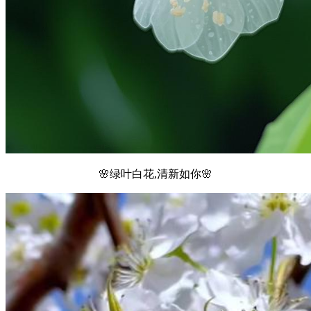
🌸绿叶白花,清新如你🌸