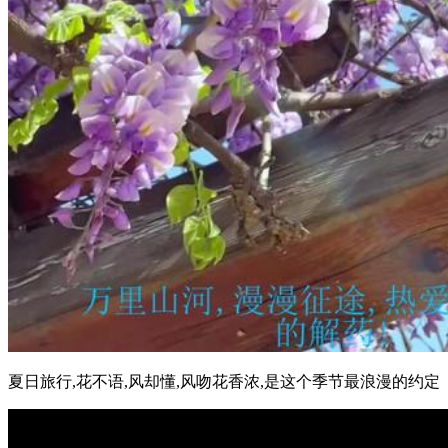
夏日旅行,花不语,风却懂,风吻花香浓,是这个季节最浪漫的约定