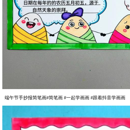
端午节手抄报简笔画#简笔画 #一起学画画 #跟着抖音学画画