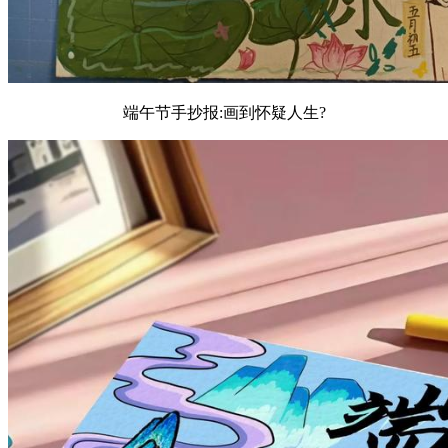
端午节手抄报:画到怀疑人生?