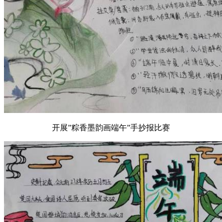
开展”粽香墨韵画端午”手抄报比赛