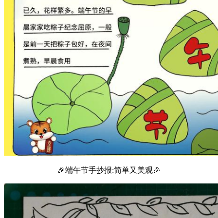
🎉端午节手抄报:简单又美观🎉