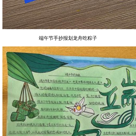
端午节手抄报划龙舟吃粽子