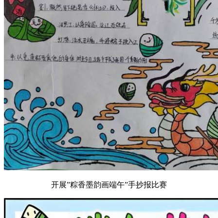
开展”粽香墨韵画端午”手抄报比赛