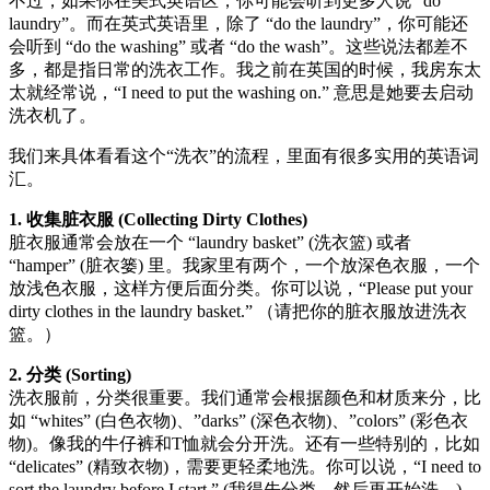
不过，如果你在美式英语区，你可能会听到更多人说 “do
laundry”。而在英式英语里，除了 “do the laundry”，你可能还
会听到 “do the washing” 或者 “do the wash”。这些说法都差不
多，都是指日常的洗衣工作。我之前在英国的时候，我房东太
太就经常说，“I need to put the washing on.” 意思是她要去启动
洗衣机了。
我们来具体看看这个“洗衣”的流程，里面有很多实用的英语词
汇。
1. 收集脏衣服 (Collecting Dirty Clothes)
脏衣服通常会放在一个 “laundry basket” (洗衣篮) 或者
“hamper” (脏衣篓) 里。我家里有两个，一个放深色衣服，一个
放浅色衣服，这样方便后面分类。你可以说，“Please put your
dirty clothes in the laundry basket.” （请把你的脏衣服放进洗衣
篮。）
2. 分类 (Sorting)
洗衣服前，分类很重要。我们通常会根据颜色和材质来分，比
如 “whites” (白色衣物)、”darks” (深色衣物)、”colors” (彩色衣
物)。像我的牛仔裤和T恤就会分开洗。还有一些特别的，比如
“delicates” (精致衣物)，需要更轻柔地洗。你可以说，“I need to
sort the laundry before I start.” (我得先分类，然后再开始洗。)