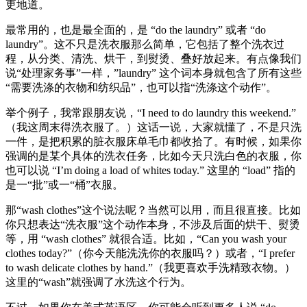
更地道。
最常用的，也是最全面的，是 “do the laundry” 或者 “do
laundry”。这不只是洗衣服那么简单，它包括了整个洗衣过
程，从分类、清洗、烘干，到熨烫、叠好放起来。有点像我们
说“处理家务事”一样，”laundry” 这个词本身就包含了所有这些
“需要洗涤的衣物和纺织品”，也可以指“洗涤这个动作”。
举个例子，我常跟朋友说，“I need to do laundry this weekend.”
（我这周末得洗衣服了。）这话一说，大家就懂了，不是只洗
一件，是把积累的脏衣服床单毛巾都收拾了。有时候，如果你
强调的是某个具体的洗衣任务，比如今天只洗白色的衣服，你
也可以说 “I’m doing a load of whites today.” 这里的 “load” 指的
是一“批”或一“桶”衣服。
那“wash clothes”这个说法呢？当然可以用，而且很直接。比如
你只想表达“洗衣服”这个动作本身，不涉及后面的烘干、熨烫
等，用 “wash clothes” 就很合适。比如，“Can you wash your
clothes today?”（你今天能洗洗你的衣服吗？）或者，“I prefer
to wash delicate clothes by hand.”（我更喜欢手洗精致衣物。）
这里的“wash”就强调了水洗这个行为。