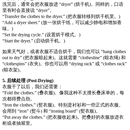
洗完后，通常会把衣服放进 “dryer” (烘干机)。同样的，口语
里有时会直接说 “dryer”。
“Transfer the clothes to the dryer.” (把衣服转移到烘干机里。)
“Add a dryer sheet.” (放一张烘干纸，可以减少静电和增加香
味。)
“Set the drying cycle.” (设置烘干模式。)
“Start the dryer.” (启动烘干机。)
如果天气好，或者衣服不适合烘干，我们也可以 “hang clothes
out to dry” (把衣服晾起来)。这就需要 “clothesline” (晾衣绳) 和
“clothespins” (衣夹)。你也可以用 “drying rack” 或 “clothes rack”
(晾衣架)。
5. 后续处理 (Post-Drying)
衣服干了以后，我们还需要：
“Fold the clothes.” (叠衣服)。像我这种不太擅长叠床单的，每
次都得费点劲。
“Iron the clothes.” (熨衣服)。特别是衬衫和一些正式的衣服。
会用到 “iron” (熨斗) 和 “ironing board” (熨衣板)。
“Put away the clothes.” (把衣服收起来)。把叠好的衣服放进衣
柜或者抽屉里。