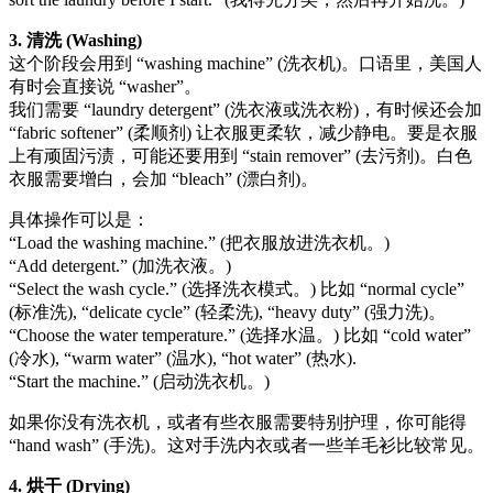
3. 清洗 (Washing)
这个阶段会用到 “washing machine” (洗衣机)。口语里，美国人
有时会直接说 “washer”。
我们需要 “laundry detergent” (洗衣液或洗衣粉)，有时候还会加
“fabric softener” (柔顺剂) 让衣服更柔软，减少静电。要是衣服
上有顽固污渍，可能还要用到 “stain remover” (去污剂)。白色
衣服需要增白，会加 “bleach” (漂白剂)。
具体操作可以是：
“Load the washing machine.” (把衣服放进洗衣机。)
“Add detergent.” (加洗衣液。)
“Select the wash cycle.” (选择洗衣模式。) 比如 “normal cycle”
(标准洗), “delicate cycle” (轻柔洗), “heavy duty” (强力洗)。
“Choose the water temperature.” (选择水温。) 比如 “cold water”
(冷水), “warm water” (温水), “hot water” (热水).
“Start the machine.” (启动洗衣机。)
如果你没有洗衣机，或者有些衣服需要特别护理，你可能得
“hand wash” (手洗)。这对手洗内衣或者一些羊毛衫比较常见。
4. 烘干 (Drying)