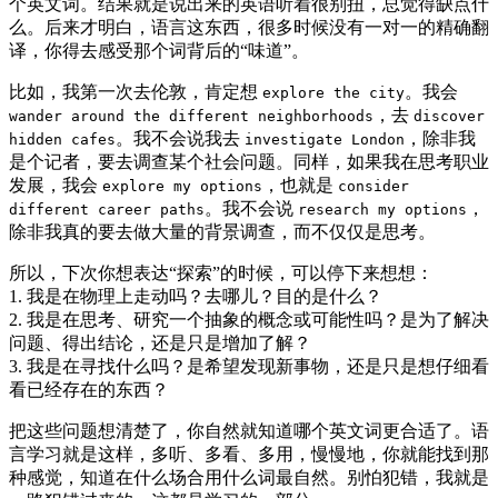
个英文词。结果就是说出来的英语听着很别扭，总觉得缺点什
么。后来才明白，语言这东西，很多时候没有一对一的精确翻
译，你得去感受那个词背后的“味道”。
比如，我第一次去伦敦，肯定想
。我会
explore the city
，去
wander around the different neighborhoods
discover
。我不会说我去
，除非我
hidden cafes
investigate London
是个记者，要去调查某个社会问题。同样，如果我在思考职业
发展，我会
，也就是
explore my options
consider
。我不会说
，
different career paths
research my options
除非我真的要去做大量的背景调查，而不仅仅是思考。
所以，下次你想表达“探索”的时候，可以停下来想想：
1. 我是在物理上走动吗？去哪儿？目的是什么？
2. 我是在思考、研究一个抽象的概念或可能性吗？是为了解决
问题、得出结论，还是只是增加了解？
3. 我是在寻找什么吗？是希望发现新事物，还是只是想仔细看
看已经存在的东西？
把这些问题想清楚了，你自然就知道哪个英文词更合适了。语
言学习就是这样，多听、多看、多用，慢慢地，你就能找到那
种感觉，知道在什么场合用什么词最自然。别怕犯错，我就是