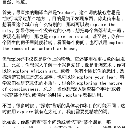
自然、地道。
首先，最直接的翻译当然是“explore”。这个词的核心意思是
“旅行或穿过某个地方”，目的是为了发现东西。你走街串巷，
想看看这个城市有什么特别的，那就可以说
explore the
。如果你去一个没去过的小岛，想把每个角落都走一遍，
city
发现点新鲜的，那也是
。甚至说，你在一
explore an island
个陌生的房子里随便转转，看看每个房间，也可以用
explore
。
the rooms of an unfamiliar house
但“explore”不仅仅是身体上的移动。它还能用在更抽象的语境
里。比如，你想深入了解一个兴趣爱好，像是非洲艺术，你可
以说
。或者，你有个困扰你的恐惧，想
explore African art
搞清楚它到底是怎么回事，也可以说
。科
explore your fear
学家们在研究意识的本质时，也会说
exploring the nature
。总之，当你想“深入调查某个事物”或者
of consciousness
“探究某个想法或倾向”的时候，
都很适用。
explore
不过，很多时候，“探索”背后的具体动作和目的可能不同，这
时候用
就有点太泛了。我们需要更精准的词。
explore
比如说，你想“调查”某个问题或者“研究”某个课题，那