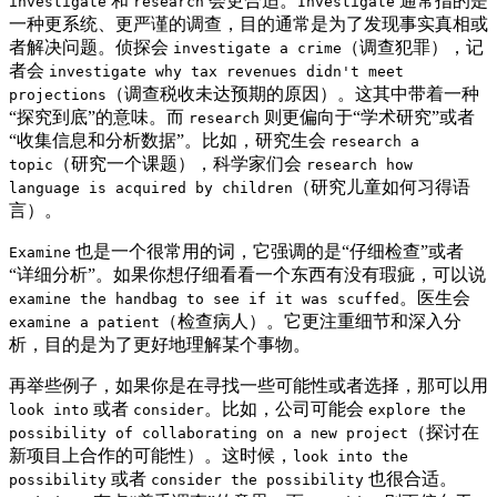
和
会更合适。
通常指的是
investigate
research
Investigate
一种更系统、更严谨的调查，目的通常是为了发现事实真相或
者解决问题。侦探会
（调查犯罪），记
investigate a crime
者会
investigate why tax revenues didn't meet
（调查税收未达预期的原因）。这其中带着一种
projections
“探究到底”的意味。而
则更偏向于“学术研究”或者
research
“收集信息和分析数据”。比如，研究生会
research a
（研究一个课题），科学家们会
topic
research how
（研究儿童如何习得语
language is acquired by children
言）。
也是一个很常用的词，它强调的是“仔细检查”或者
Examine
“详细分析”。如果你想仔细看看一个东西有没有瑕疵，可以说
。医生会
examine the handbag to see if it was scuffed
（检查病人）。它更注重细节和深入分
examine a patient
析，目的是为了更好地理解某个事物。
再举些例子，如果你是在寻找一些可能性或者选择，那可以用
或者
。比如，公司可能会
look into
consider
explore the
（探讨在
possibility of collaborating on a new project
新项目上合作的可能性）。这时候，
look into the
或者
也很合适。
possibility
consider the possibility