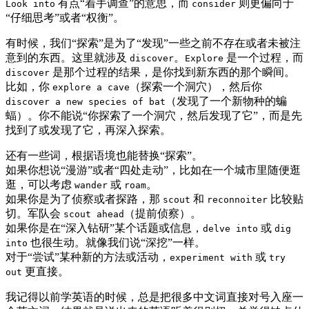
有点“着手调查”的意思，而
则更偏向于
Look into
consider
“仔细思考”或者“权衡”。
有时候，我们“探索”是为了“发现”一些之前不存在或者未被注
意到的东西。这里就涉及
。
是一个过程，而
discover
Explore
是那个过程的结果，是你找到新东西的那个瞬间。
discover
比如，你
（探索一个洞穴），然后你
explore a cave
（发现了一个新物种的蝙
discover a new species of bat
蝠）。你不能说“你探索了一个洞穴，然后发现了它”，而是先
找到了或发现了它，再深入探索。
还有一些词，根据语境也能替换“探索”。
如果你想说“漫游”或者“四处走动”，比如在一个城市里随便逛
逛，可以考虑
或
。
wander
roam
如果你是为了侦察或者探路，那
和
比较贴
scout
reconnoiter
切。军队会
（提前侦察）。
scout ahead
如果你是在“深入钻研”某个话题或信息，
或
delve into
dig
也很生动。就像我们说“深挖”一样。
into
对于“尝试”某种新的方法或活动，
或
experiment with
try
更直接。
out
我记得以前学英语的时候，总是把很多中文词直接对号入座一