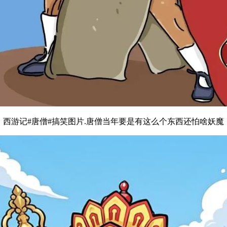
西游记#唐僧#搞笑图片.唐僧当年要是有这么个东西还怕啥妖魔