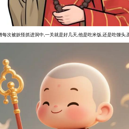
僧每次被妖怪抓进洞中,一关就是好几天,他是吃米饭,还是吃馒头,