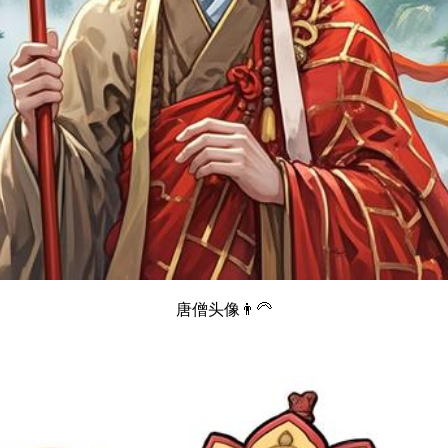
唐僧头像👨‍🦳