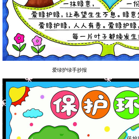
爱绿护绿手抄报