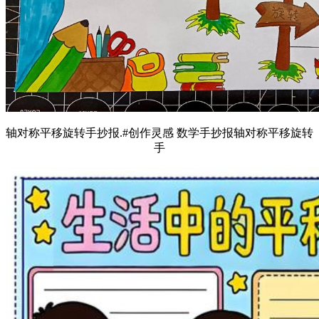
轴对称平移旋转手抄报.#创作灵感 数学手抄报轴对称平移旋转
手