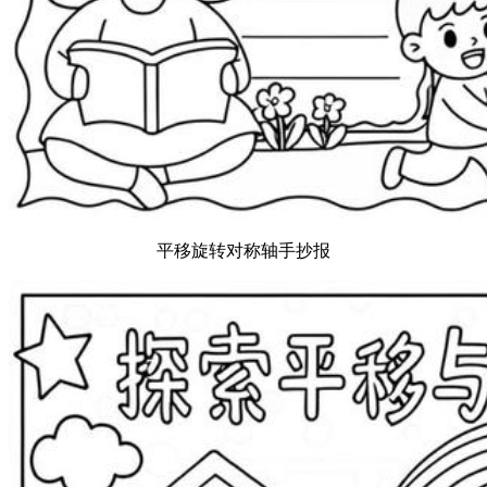
平移旋转对称轴手抄报