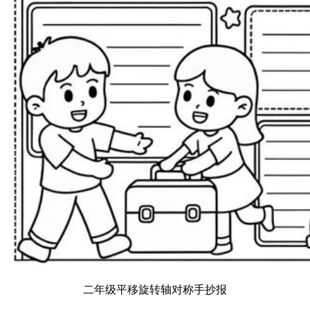
二年级平移旋转轴对称手抄报