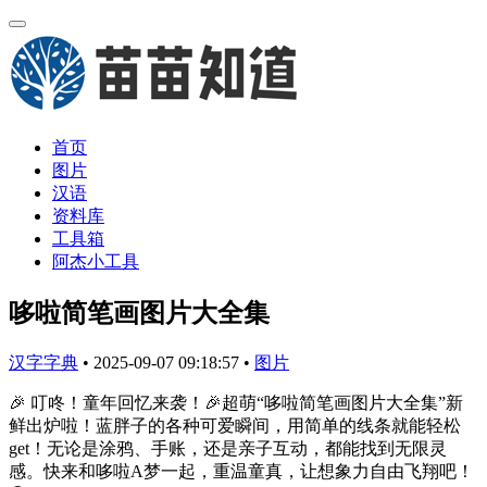
首页
图片
汉语
资料库
工具箱
阿杰小工具
哆啦简笔画图片大全集
汉字字典
•
2025-09-07 09:18:57
•
图片
🎉 叮咚！童年回忆来袭！🎉超萌“哆啦简笔画图片大全集”新
鲜出炉啦！蓝胖子的各种可爱瞬间，用简单的线条就能轻松
get！无论是涂鸦、手账，还是亲子互动，都能找到无限灵
感。快来和哆啦A梦一起，重温童真，让想象力自由飞翔吧！