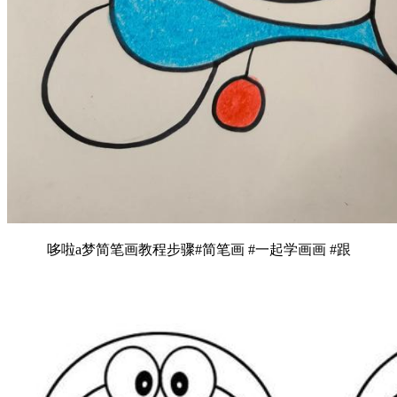
哆啦a梦简笔画教程步骤#简笔画 #一起学画画 #跟