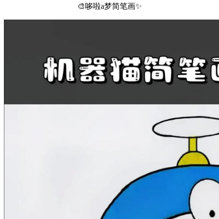
🎨哆啦a梦简笔画✨