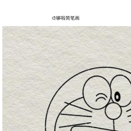
🎨哆啦简笔画