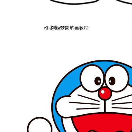
🎨哆啦a梦简笔画教程