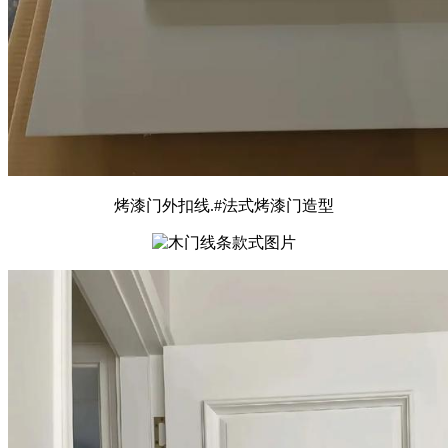
烤漆门外扣线.#法式烤漆门造型