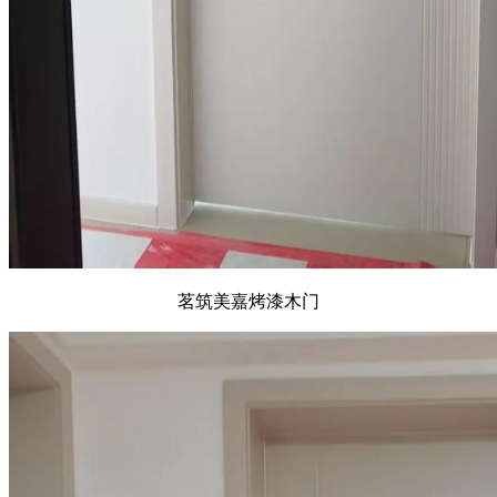
茗筑美嘉烤漆木门