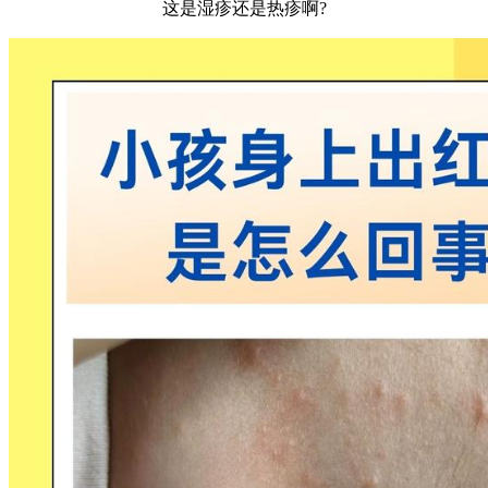
这是湿疹还是热疹啊?