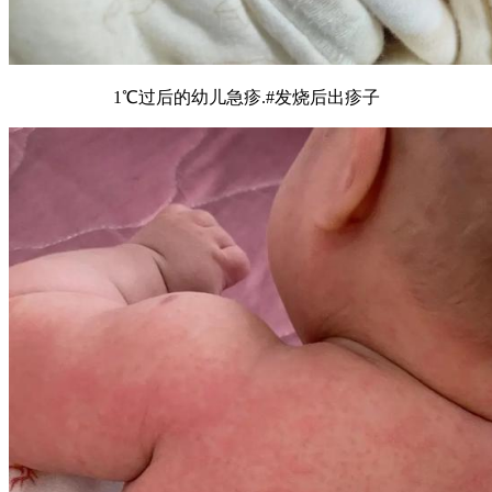
1℃过后的幼儿急疹.#发烧后出疹子