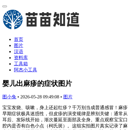
首页
图片
汉语
资料库
工具箱
阿杰小工具
婴儿出麻疹的症状图片
图小兔
•
2026-05-28 09:49:08
•
图片
宝宝发烧、咳嗽，身上还起红疹？千万别当成普通感冒！麻疹
早期症状极具迷惑性，但皮疹的演变规律是辨别关键：通常从
耳后、发际线开始，渐次蔓延至面部及全身。重点观察宝宝口
腔内是否有白色小点（柯氏斑）。这组实拍图片真实记录了麻