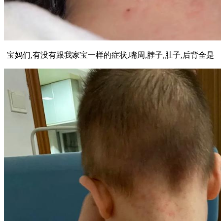
宝妈们,有没有跟我家宝一样的症状,嘴周,脖子,肚子,后背全是