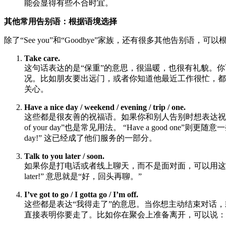
能会显得有些不合时宜。
其他常用告别语：根据语境选择
除了“See you”和“Goodbye”家族，还有很多其他告别语
Take care.
这句话表达的是“保重”的意思，很温暖，也很有礼貌。
况。比如朋友要出远门，或者你知道他最近工作很忙，都可以说“
关心。
Have a nice day / weekend / evening / trip / one.
这些都是很友善的祝福语。如果你和别人告别时想表达祝愿，就可以用
of your day”也是常见用法。 “Have a good on
day!” 这已经成了他们服务的一部分。
Talk to you later / soon.
如果你是打电话或者线上聊天，而不是面对面，可以用这些短语来代替“S
later!” 意思就是“好，回头再聊。”
I’ve got to go / I gotta go / I’m off.
这些都是表达“我得走了”的意思。当你想主动结束对话，或者需要离开
直接表明你要走了。比如你在聚会上准备离开，可以说：“Well, I’m off