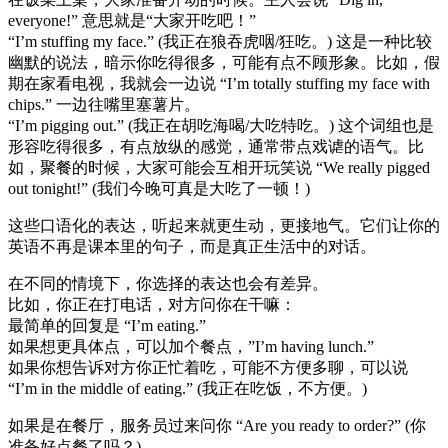
everyone!” 意思就是“大家开吃吧！”
“I’m stuffing my face.” (我正在狼吞虎咽/狂吃。) 这是一种比较
幽默的说法，暗示你吃得很多，可能有点不顾形象。比如，假
期在家看电视，我就会一边说 “I’m totally stuffing my face with
chips.” 一边往嘴里塞薯片。
“I’m pigging out.” (我正在胡吃海喝/大吃特吃。) 这个词组也是
形容吃得很多，有点放纵的感觉，通常带点戏谑的语气。比
如，聚餐的时候，大家可能会互相开玩笑说 “We really pigged
out tonight!” (我们今晚可真是大吃了一顿！)
这些口语化的表达，听起来就更生动，更接地气。它们让你的
英语不再是课本里的句子，而是真正生活中的对话。
在不同的情境下，你选择的表达也会有差异。
比如，你正在打电话，对方问你在干嘛：
最简单的回复是 “I’m eating.”
如果想更具体点，可以加个餐点，”I’m having lunch.”
如果你想告诉对方你正忙着吃，可能不方便多聊，可以说
“I’m in the middle of eating.” (我正在吃饭，不方便。)
如果是在餐厅，服务员过来问你 “Are you ready to order?” (你
准备好点餐了吗？)