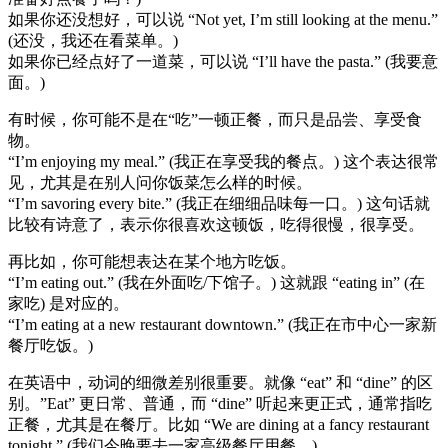
如果你还没想好，可以说 “Not yet, I’m still looking at the menu.”
(还没，我还在看菜单。)
如果你已经点好了一道菜，可以说 “I’ll have the pasta.” (我要意
面。)
有时候，你可能不是在“吃”一顿正餐，而只是品尝、享受食
物。
“I’m enjoying my meal.” (我正在享受我的餐点。) 这个表达很常
见，尤其是在别人问你饭菜怎么样的时候。
“I’m savoring every bite.” (我正在细细品味每一口。) 这句话就
比较有诗意了，表示你很喜欢这顿饭，吃得很慢，很享受。
再比如，你可能想表达在某个地方吃饭。
“I’m eating out.” (我在外面吃/下馆子。) 这就跟 “eating in” (在
家吃) 是对应的。
“I’m eating at a new restaurant downtown.” (我正在市中心一家新
餐厅吃饭。)
在英语中，动词的细微差别很重要。就像 “eat” 和 “dine” 的区
别。”Eat” 更日常、普通，而 “dine” 听起来更正式，通常指吃
正餐，尤其是在餐厅。比如 “We are dining at a fancy restaurant
tonight.” (我们今晚要去一家高级餐厅用餐。)