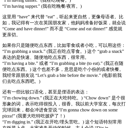
“I’m having dinner.” (我在吃晚餐。)
“I’m having supper.” (我在吃晚餐/夜宵。)
这里用 “have” 来代替 “eat”，听起来更自然，更像母语者。比
如，我记得有一次在英国朋友家，他妈妈准备好饭菜，就会说
“Come and have dinner!” 而不是 “Come and eat dinner!” 感觉就
更亲切。
如果你只是随便吃点东西，比如零食或者小吃，可以用这些：
“I’m grabbing a snack.” (我正在吃点零食。) 这个 “grab a snack”
表达的是快速、随便地吃点东西，很常用。
“I’m having a bite.” 或者 “I’m grabbing a bite (to eat).” (我正在随
便吃点东西。) 这个也差不多，意思是吃个小份的或者快餐。
我经常跟朋友说 “Let’s grab a bite before the movie.” (电影前我
们去吃点东西吧。)
还有一些比较口语化，甚至是俚语的表达：
“I’m chowing down.” (我正在大吃特吃。) “Chow down” 是个很
形象的词，表示吃得很投入，很香。我以前大学室友，每次打
完球回来，都会冲进食堂说 “I’m gonna chow down on some
pizza!” (我要大吃特吃披萨了！)
“I’m digging in.” (我正在开吃/埋头苦吃。) 这个短语特别常用
在饭菜上桌，大家准备开动的时候。主人会说 “Dig in,