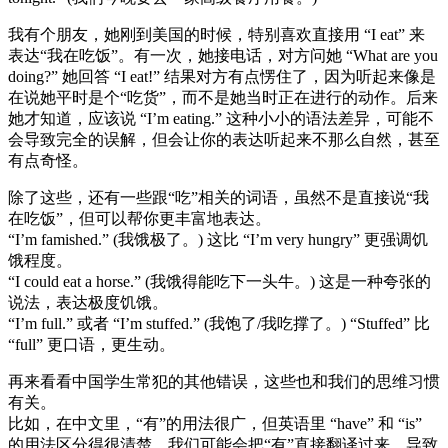
我有个朋友，她刚到美国的时候，特别喜欢直接用 “I eat” 来
表达“我在吃饭”。有一次，她接电话，对方问她 “What are you
doing?” 她回答 “I eat!” 结果对方有点愣住了，因为听起来像是
在说她平时是个“吃货”，而不是她当时正在进行的动作。后来
她才知道，应该说 “I’m eating.” 这种小小的语法差异，可能不
会导致完全的误解，但会让你的表达听起来不那么自然，甚至
有点奇怪。
除了这些，还有一些跟“吃”相关的词语，虽然不是直接说“我
在吃饭”，但可以帮你更丰富地表达。
“I’m famished.” (我饿极了。) 这比 “I’m very hungry” 更强调饥
饿程度。
“I could eat a horse.” (我饿得能吃下一头牛。) 这是一种夸张的
说法，表达极度饥饿。
“I’m full.” 或者 “I’m stuffed.” (我饱了/我吃撑了。) “Stuffed” 比
“full” 更口语，更生动。
再来看看中国学生常犯的其他错误，这些也和我们的思维习惯
有关。
比如，在中文里，“有”的用法很广，但英语里 “have” 和 “is”
的用法区分得很清楚。我们可能会把“有”直接翻译过来，导致