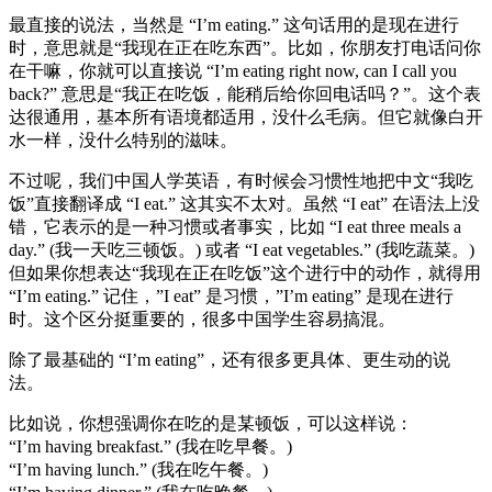
最直接的说法，当然是 “I’m eating.” 这句话用的是现在进行
时，意思就是“我现在正在吃东西”。比如，你朋友打电话问你
在干嘛，你就可以直接说 “I’m eating right now, can I call you
back?” 意思是“我正在吃饭，能稍后给你回电话吗？”。这个表
达很通用，基本所有语境都适用，没什么毛病。但它就像白开
水一样，没什么特别的滋味。
不过呢，我们中国人学英语，有时候会习惯性地把中文“我吃
饭”直接翻译成 “I eat.” 这其实不太对。虽然 “I eat” 在语法上没
错，它表示的是一种习惯或者事实，比如 “I eat three meals a
day.” (我一天吃三顿饭。) 或者 “I eat vegetables.” (我吃蔬菜。)
但如果你想表达“我现在正在吃饭”这个进行中的动作，就得用
“I’m eating.” 记住，”I eat” 是习惯，”I’m eating” 是现在进行
时。这个区分挺重要的，很多中国学生容易搞混。
除了最基础的 “I’m eating”，还有很多更具体、更生动的说
法。
比如说，你想强调你在吃的是某顿饭，可以这样说：
“I’m having breakfast.” (我在吃早餐。)
“I’m having lunch.” (我在吃午餐。)