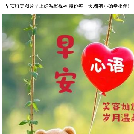
早安唯美图片早上好温馨祝福,愿你每一天,都有小确幸相伴!