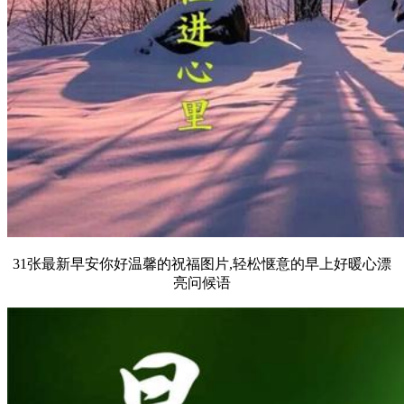
31张最新早安你好温馨的祝福图片,轻松惬意的早上好暖心漂
亮问候语