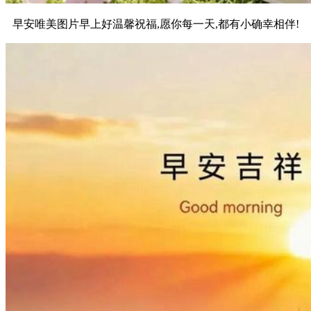
早安唯美图片早上好温馨祝福,愿你每一天,都有小确幸相伴!