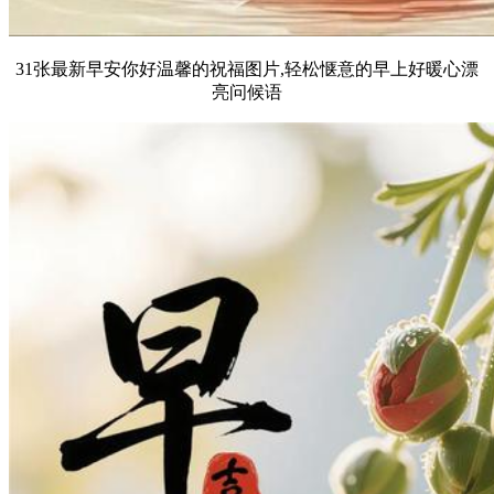
31张最新早安你好温馨的祝福图片,轻松惬意的早上好暖心漂
亮问候语