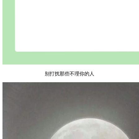
别打扰那些不理你的人