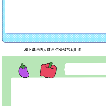
和不讲理的人讲理,你会被气到吐血