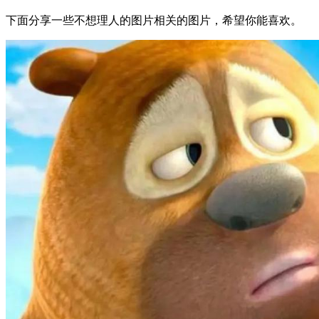
下面分享一些不想理人的图片相关的图片，希望你能喜欢。