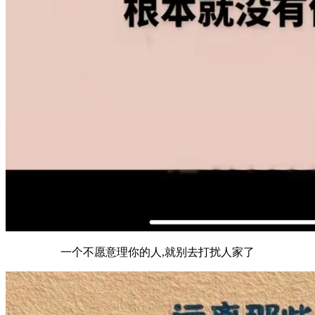
一个不愿意理你的人,就别去打扰人家了