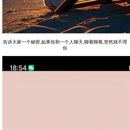
告诉大家一个秘密,如果你和一个人聊天,聊着聊着,突然就不理
你