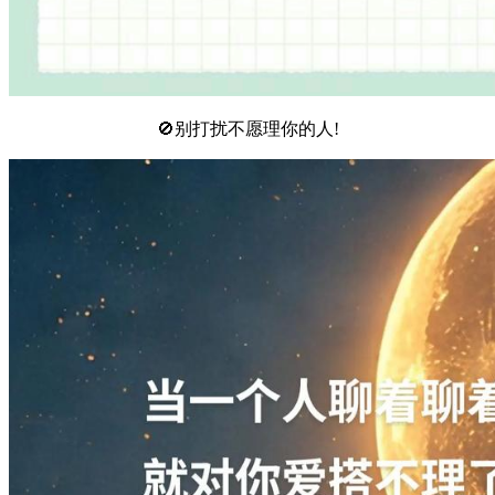
🚫别打扰不愿理你的人!