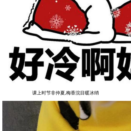
课上时节非仲夏,梅香浣目暖冰绡