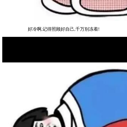
好冷啊,记得照顾好自己,千万别冻着!