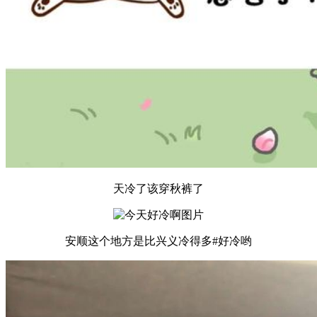
天冷了该穿秋裤了
安顺这个地方是比兴义冷得多#好冷哟