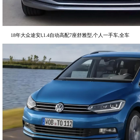
18年大众途安l,1.4自动高配7座舒雅型,个人一手车,全车