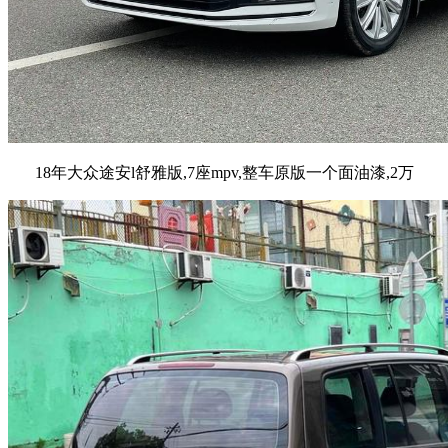
18年大众途安l舒雅版,7座mpv,整车原版一个面油漆,2万