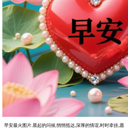
早安最火图片.晨起的问候,悄悄抵达,深厚的情谊,时时牵挂,愿