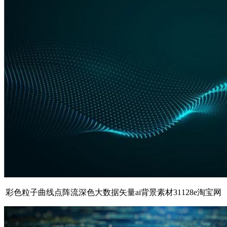
彩色粒子曲线点阵流深色大数据矢量ai背景素材31128e淘宝网