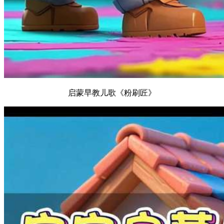
启蒙早教儿歌《粉刷匠》