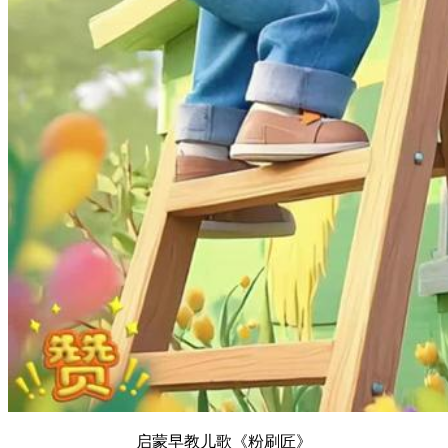
启蒙早教儿歌《粉刷匠》