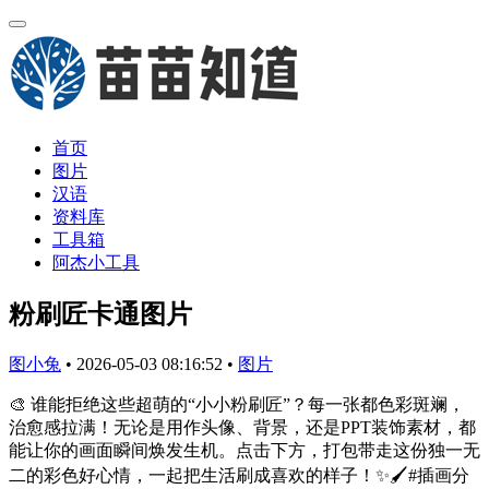
首页
图片
汉语
资料库
工具箱
阿杰小工具
粉刷匠卡通图片
图小兔
•
2026-05-03 08:16:52
•
图片
🎨 谁能拒绝这些超萌的“小小粉刷匠”？每一张都色彩斑斓，
治愈感拉满！无论是用作头像、背景，还是PPT装饰素材，都
能让你的画面瞬间焕发生机。点击下方，打包带走这份独一无
二的彩色好心情，一起把生活刷成喜欢的样子！✨🖌️#插画分