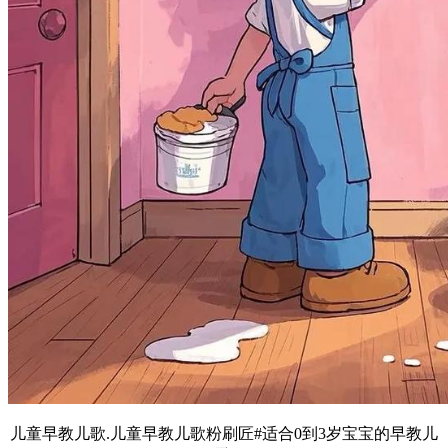
儿童早教儿歌.儿童早教儿歌粉刷匠#适合0到3岁宝宝的早教儿