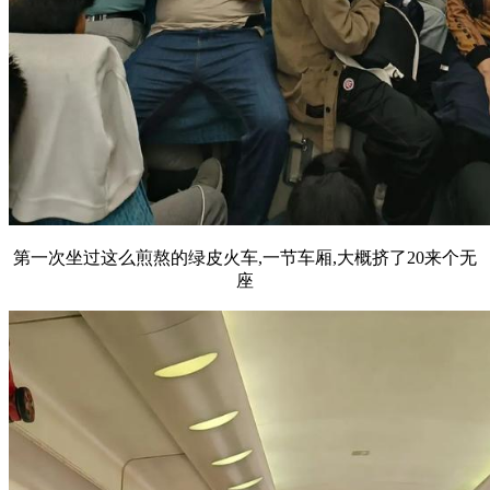
第一次坐过这么煎熬的绿皮火车,一节车厢,大概挤了20来个无
座