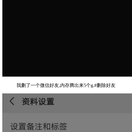
我删了一个微信好友,内存腾出来5个g.#删除好友