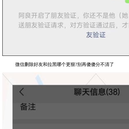
微信删除好友和拉黑哪个更狠?别再傻傻分不清了