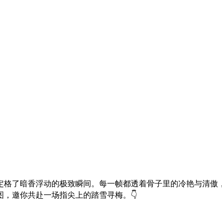
，定格了暗香浮动的极致瞬间。每一帧都透着骨子里的冷艳与清傲
，邀你共赴一场指尖上的踏雪寻梅。👇
。