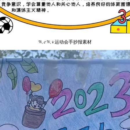
🏃♂️🏃♀️运动会手抄报素材