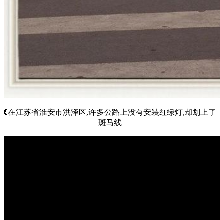
🚦在江苏省淮安市洪泽区,许多公路上没有安装红绿灯,却划上了
斑马线