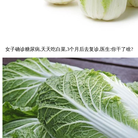
女子确诊糖尿病,天天吃白菜,3个月后去复诊,医生:你干了啥?