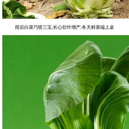
雨后白菜巧喷三宝,长心壮叶增产,冬天鲜菜端上桌