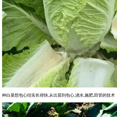
种白菜想包心结实长得快,从出苗到包心,浇水,施肥,田管的技术