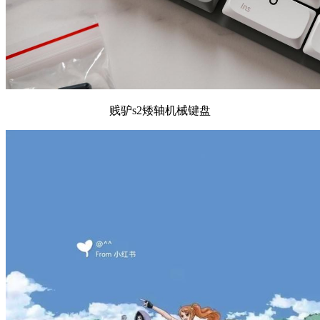
贱驴s2矮轴机械键盘