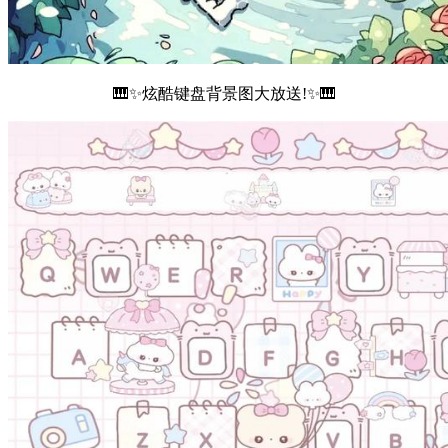
🎹✨炫酷键盘背景图大放送!✨🎹