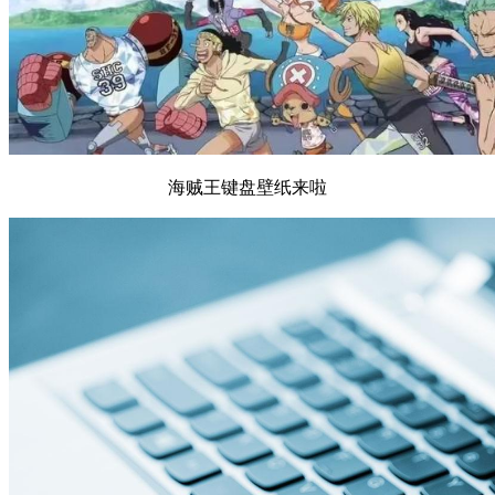
海贼王键盘壁纸来啦