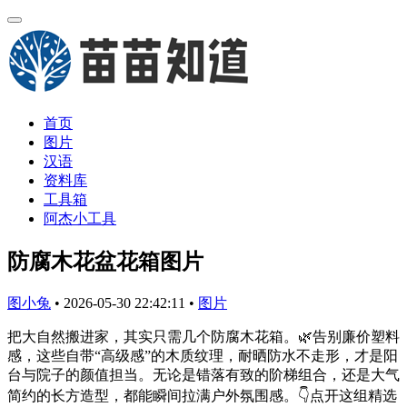
首页
图片
汉语
资料库
工具箱
阿杰小工具
防腐木花盆花箱图片
图小兔
•
2026-05-30 22:42:11
•
图片
把大自然搬进家，其实只需几个防腐木花箱。🌿告别廉价塑料
感，这些自带“高级感”的木质纹理，耐晒防水不走形，才是阳
台与院子的颜值担当。无论是错落有致的阶梯组合，还是大气
简约的长方造型，都能瞬间拉满户外氛围感。👇点开这组精选