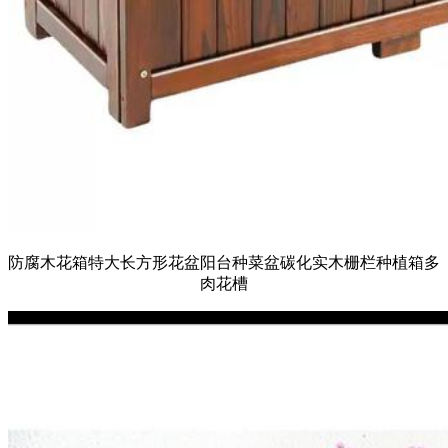
防腐木花箱特大长方形花盆阳台种菜盆碳化实木栅栏种植箱多
肉花槽