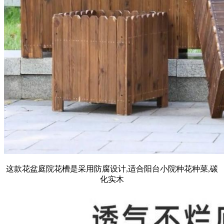
这款花盆庭院花槽是采用防腐设计,适合阳台小院种花种菜,碳
化实木