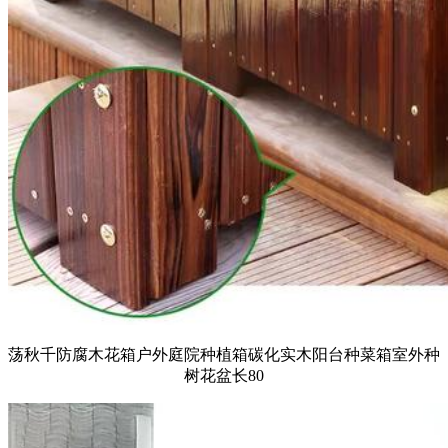
荡秋千防腐木花箱户外庭院种植箱碳化实木阳台种菜箱室外种
树花盆长80