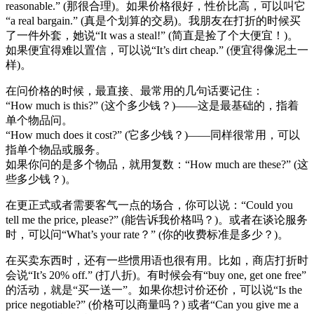
reasonable.” (那很合理)。如果价格很好，性价比高，可以叫它
“a real bargain.” (真是个划算的交易)。我朋友在打折的时候买
了一件外套，她说“It was a steal!” (简直是捡了个大便宜！)。
如果便宜得难以置信，可以说“It’s dirt cheap.” (便宜得像泥土一
样)。
在问价格的时候，最直接、最常用的几句话要记住：
“How much is this?” (这个多少钱？)——这是最基础的，指着
单个物品问。
“How much does it cost?” (它多少钱？)——同样很常用，可以
指单个物品或服务。
如果你问的是多个物品，就用复数：“How much are these?” (这
些多少钱？)。
在更正式或者需要客气一点的场合，你可以说：“Could you
tell me the price, please?” (能告诉我价格吗？)。或者在谈论服务
时，可以问“What’s your rate？” (你的收费标准是多少？)。
在买卖东西时，还有一些惯用语也很有用。比如，商店打折时
会说“It’s 20% off.” (打八折)。有时候会有“buy one, get one free”
的活动，就是“买一送一”。如果你想讨价还价，可以说“Is the
price negotiable?” (价格可以商量吗？) 或者“Can you give me a