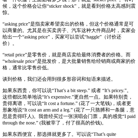
候，这个价格会让你“sticker shock”，就是看到价格太高感到震
惊。
“asking price”是指卖家希望卖出的价格，但这个价格通常是可
以商量的。尤其是在买卖房子、汽车这种大件商品时，卖家会
给出一个“asking price”，买家可以尝试“haggle”（讨价还
价）。
“retail price”是零售价，就是商店卖给最终消费者的价格。而
“wholesale price”是批发价，是大批量销售给经销商或商家的价
格，通常比零售价低。
谈到价格，我们还会用到很多形容词和短语来描述。
如果东西贵，你可以说“That’s a bit steep.” 或者 “It’s pricey.”。
这些都比简单地说“It’s expensive.”更自然一点。如果特别贵，
贵得离谱，可以说“It cost a fortune.” (花了一大笔钱)，或者更
形象地说“It cost an arm and a leg.” (花了一只胳膊和一条腿，意
思是贵得吓人)。我曾经买过一张演唱会门票，真的感觉“I paid
through the nose.” (我被宰了，付了很高的价钱)。
如果东西便宜，那选择就更多了。可以说“That’s quite