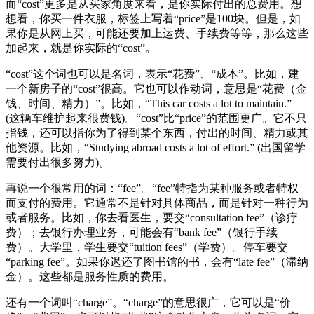
而“cost”更多是从买家角度来看，是你实际付出的总费用。想
想看，你买一件衣服，标签上写着“price”是100块。但是，如
果你是从网上买，可能还要加上运费、手续费等等，那么这些
加起来，就是你实际的“cost”。
“cost”这个词也可以是名词，表示“花费”、“成本”。比如，建
一个新房子的“cost”很高。它也可以作动词，意思是“花费（金
钱、时间、精力）”。比如，“This car costs a lot to maintain.”
(这辆车维护起来很费钱)。“cost”比“price”的范围更广。它不只
指钱，还可以指你为了得到某个东西，付出的时间、精力或其
他资源。比如，“Studying abroad costs a lot of effort.” (出国留学
需要付出很多努力)。
再说一个很常用的词：“fee”。“fee”特指为某种服务或者特权
而支付的费用。它通常不是针对具体商品，而是针对一种行为
或者服务。比如，你去看医生，要交“consultation fee”（诊疗
费）；去银行办理业务，可能会有“bank fee”（银行手续
费）。大学里，学生要交“tuition fees”（学费）。停车要交
“parking fee”。如果你迟还了图书馆的书，会有“late fee”（滞纳
金）。这些都是服务性质的费用。
还有一个词叫“charge”。“charge”的意思很广，它可以是“价