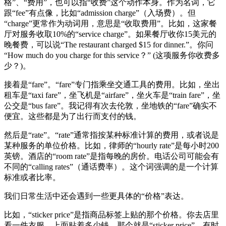
格”、“费用”，也可以指“收费”这个动作本身。作为名词，它
跟“fee”有点像，比如“admission charge”（入场费）。但
“charge”更常作为动词用，意思是“收取费用”。比如，这家餐
厅对服务收取10%的“service charge”。如果餐厅收你15美元的
晚餐费，可以说“The restaurant charged $15 for dinner.”。你问
“How much do you charge for this service？” (这项服务你收费多
少？)。
接着是“fare”。“fare”专门指乘坐交通工具的费用。比如，坐出
租车是“taxi fare”，坐飞机是“airfare”，坐火车是“train fare”，坐
公交是“bus fare”。我记得有次去伦敦，坐地铁的“fare”确实不
便宜。这些都是为了出行而支付的钱。
然后是“rate”。“rate”通常指按某种标准计算的费用，或者说是
某种服务的单位价格。比如，律师的“hourly rate”是每小时200
英镑。酒店的“room rate”是指每晚的房价。电话公司可能会有
不同的“calling rates”（通话费率）。这个词强调的是一个计算
标准或者比率。
我们日常生活中还会遇到一些更具体的“价格”表达。
比如，“sticker price”是指商品标签上贴的那个价格。你去店里
看一件衣服，上面贴着多少钱，那个就是“sticker price”。有时