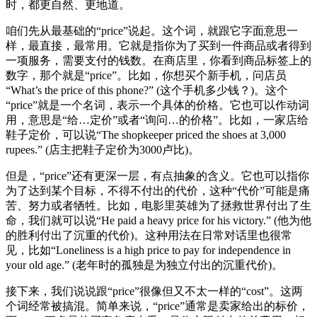
时，都更自然、更地道。
咱们先从最基础的“price”说起。这个词，就跟它字面意思一
样，最直接，最常用。它就是指你为了买到一件商品或者得到
一项服务，需要支付的钱数。在商店里，你看到商品标签上的
数字，那个就是“price”。比如，你想买个新手机，问店员
“What’s the price of this phone?” (这个手机多少钱？)。这个
“price”就是一个名词，表示一个具体的价格。它也可以作动词
用，意思是“给…定价”或者“询问…的价格”。比如，一家店给
鞋子定价，可以说“The shopkeeper priced the shoes at 3,000
rupees.” (店主把鞋子定价为3000卢比)。
但是，“price”还有更深一层，有点抽象的含义。它也可以指你
为了达到某个目标，不得不付出的代价，这种“代价”可能是痛
苦、努力或者牺牲。比如，电影里英雄为了拯救世界付出了生
命，我们就可以说“He paid a heavy price for his victory.” (他为他
的胜利付出了沉重的代价)。这种用法在日常对话里也很常
见，比如“Loneliness is a high price to pay for independence in
your old age.” (老年时的孤独是为独立付出的沉重代价)。
接下来，我们说说跟“price”很像但又不太一样的“cost”。这两
个词经常被搞混。简单来说，“price”通常是卖家给出的标价，