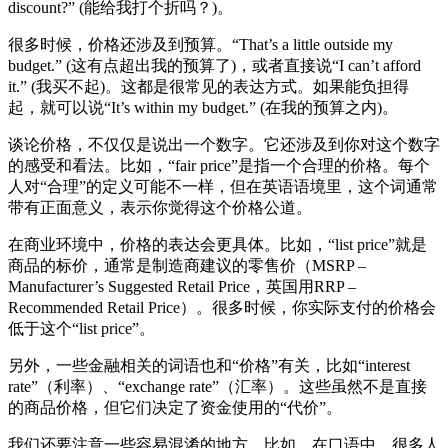
discount?” (能给我打个折吗？)。
很多时候，价格还涉及到预算。“That’s a little outside my
budget.” (这有点超出我的预算了)，或者直接说“I can’t afford
it.” (我买不起)。这都是很常见的表达方式。如果能负担得
起，就可以说“It’s within my budget.” (在我的预算之内)。
谈论价格，不仅仅是说出一个数字。它还涉及到你对这个数字
的感受和看法。比如，“fair price”是指一个合理的价格。每个
人对“合理”的定义可能不一样，但在英语语境里，这个词通常
带有正面意义，表示你觉得这个价格公道。
在商业环境中，价格的表达会更具体。比如，“list price”就是
商品的标价，通常是制造商建议的零售价（MSRP –
Manufacturer’s Suggested Retail Price，英国用RRP –
Recommended Retail Price）。很多时候，你实际支付的价格会
低于这个“list price”。
另外，一些金融相关的词语也和“价格”有关，比如“interest
rate”（利率）、“exchange rate”（汇率）。这些虽然不是直接
的商品价格，但它们决定了资金使用的“代价”。
我们还要注意一些容易混淆的地方。比如，在口语中，很多人