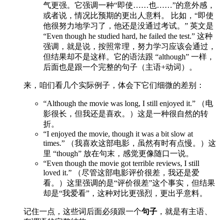
气更强。它强调一种“即使……也……”的意外感，
或者说，情况比预期的更出人意料。 比如，“即使
他很努力地学习了，他还是没通过考试。” 英文是
“Even though he studied hard, he failed the test.” 这种
强调，就是说，按照常理，努力学习应该会通过，
但结果却不是这样。它的语法跟 “although” 一样，
后面也是跟一个完整的句子（主语+动词）。
来，咱们看几个实际例子，体会下它们细微的差别：
“Although the movie was long, I still enjoyed it.” （电
影很长，但我还是喜欢。）这是一种很自然的转
折。
“I enjoyed the movie, though it was a bit slow at
times.” （我喜欢这部电影，虽然有时有点慢。）这
里 “though” 放在句末，感觉更像随口一说。
“Even though the movie got terrible reviews, I still
loved it.” （尽管这部电影评价很差，我还是爱
看。）这里强调的是“评价很差”这个事实，但结果
却是“我爱看”，这种对比更强烈，更出乎意料。
记住一点，这些词后面必须跟一个
句子
，就是有主语、