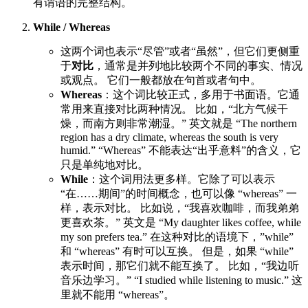
有谓语的完整结构。
While / Whereas
这两个词也表示“尽管”或者“虽然”，但它们更侧重
于
对比
，通常是并列地比较两个不同的事实、情况
或观点。 它们一般都放在句首或者句中。
Whereas
：这个词比较正式，多用于书面语。它通
常用来直接对比两种情况。 比如，“北方气候干
燥，而南方则非常潮湿。” 英文就是 “The northern
region has a dry climate, whereas the south is very
humid.” “Whereas” 不能表达“出乎意料”的含义，它
只是单纯地对比。
While
：这个词用法更多样。它除了可以表示
“在……期间”的时间概念，也可以像 “whereas” 一
样，表示对比。 比如说，“我喜欢咖啡，而我弟弟
更喜欢茶。” 英文是 “My daughter likes coffee, while
my son prefers tea.” 在这种对比的语境下，”while”
和 “whereas” 有时可以互换。 但是，如果 “while”
表示时间，那它们就不能互换了。 比如，“我边听
音乐边学习。” “I studied while listening to music.” 这
里就不能用 “whereas”。