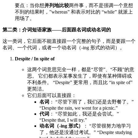
要点：当你想
并列地比较
两件事，而不是强调一个意想
不到的结果时，”whereas” 和表示对比的 “while” 就派上
用场了。
第二类：介词短语家族——后面跟名词或动名词的
这一类词，它后面不能直接跟一个完整的句子，而是要跟一个
名词、一个代词，或者一个动名词（-ing 形式的动词）。
Despite / In spite of
这两个词意思完全一样，都是“尽管”、“不顾”的意
思。 它们都表示某事发生了，即使有某种障碍或
不利条件。 “Despite” 更常用，而且比 “in spite of”
更简洁。
它们后面可以直接跟：
名词
： “尽管下雨了，我们还是去野餐了。”
“Despite the rain, we went for a picnic.”
代词
： “尽管如此，我还是会尝试。”
“Despite that, I will try.”
动名词（-ing 形式）
： “尽管很努力地学习
了，他还是没通过考试。” “Despite studying