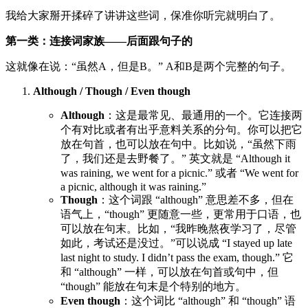
我给大家掰开揉碎了讲讲这些词，保准你听完就明白了。
第一类：连接词家族——后面跟句子的
这就像在说：“虽然A，但是B。” A和B是两个完整的句子。
Although / Though / Even though
Although
：这是最常见、最通用的一个。它连接两
个有对比或者有出乎意料关系的分句。你可以把它
放在句首，也可以放在句中。比如说，“虽然下雨
了，我们还是去野餐了。” 英文就是 “Although it
was raining, we went for a picnic.” 或者 “We went for
a picnic, although it was raining.”
Though
：这个词跟 “although” 意思差不多，但在
语气上，“though” 更随意一些，更常用于口语，也
可以放在句末。比如，“我昨晚熬夜学习了，尽管
如此，考试还是没过。”可以说成 “I stayed up late
last night to study. I didn’t pass the exam, though.” 它
和 “although” 一样，可以放在句首或句中，但
“though” 能放在句末是个特别的地方。
Even though
：这个词比 “although” 和 “though” 语