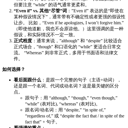
但要注意 “while” 的语气通常更柔和。
“Even if” vs. 其他“尽管”词
：”Even if” 表达的是“即使在
某种假设情况下”，通常带有不确定性或者更强的假设性
让步。 比如，“Even if he apologizes, I won’t forgive him.”
（即使他道歉，我也不会原谅他。）这里强调的是一种
假设，和实际情况不一定一致。
正式程度
：通常来说，”although” 和 “despite” 比较适合
正式场合，”though” 和口语化的 “while” 更适合日常交
流。 “Whereas” 则非常正式，多用于书面语和法律文
件。
如何选择？
看后面跟什么
：是跟一个完整的句子（主语+动词），
还是跟一个名词、代词或动名词？这是最关键的区分
点。
跟句子：用 “although,” “though,” “even though,”
“while” (表对比), “whereas” (表对比)。
跟名词/动名词：用 “despite,” “in spite of,”
“regardless of,” 或 “despite the fact that / in spite of the
fact that” + 句子。
看强调的重点
：