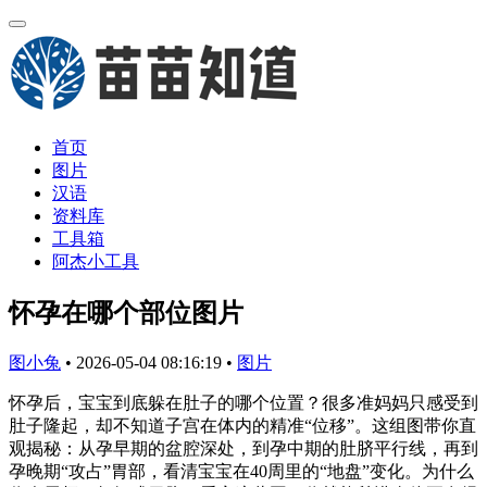
首页
图片
汉语
资料库
工具箱
阿杰小工具
怀孕在哪个部位图片
图小兔
•
2026-05-04 08:16:19
•
图片
怀孕后，宝宝到底躲在肚子的哪个位置？很多准妈妈只感受到
肚子隆起，却不知道子宫在体内的精准“位移”。这组图带你直
观揭秘：从孕早期的盆腔深处，到孕中期的肚脐平行线，再到
孕晚期“攻占”胃部，看清宝宝在40周里的“地盘”变化。为什么