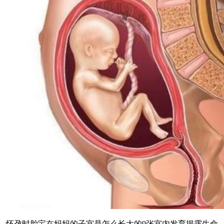
怀孕时胎宝在妈妈的子宫是怎么长大的9张宫内发育揭露生命