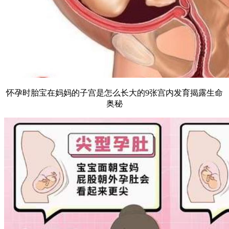
怀孕时胎宝在妈妈的子宫是怎么长大的9张宫内发育揭露生命
奥秘