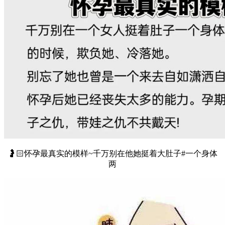
🤰🏻怀孕最真实的模样~千万别在他她挺着大肚子#一个身体
两